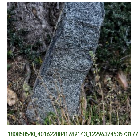
Il Villaggio Nuragico è stato trasformato nel periodo del dopo
guerra, ad opera di colui che ha dato il nome al sito, il quale ha
usato alcune capanne come recinti per animali, con integrazioni
di muretti a secco e smantellamento di strutture considerate di
ingombro.
Oggi nonostante il caos prodotto negli anni precedenti, si può
notare ancora l’impronta costruttiva Nuragica delle capanne e di
una si ammirano parti di pavimentazione e i resti di alcune tombe
(?) prese d’assalto da scavi clandestini che ne hanno
compromesso la struttura.
180858540_4016228841789143_1229637453573177