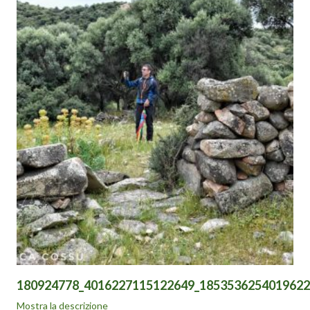
usato alcune capanne come recinti per animali, con integrazioni
di muretti a secco e smantellamento di strutture considerate di
ingombro.
Oggi nonostante il caos prodotto negli anni precedenti, si può
notare ancora l’impronta costruttiva Nuragica delle capanne e di
una si ammirano parti di pavimentazione e i resti di alcune tombe
(?) prese d’assalto da scavi clandestini che ne hanno
compromesso la struttura.
180924778_4016227115122649_1853536254019622
A poco più di 800 m dal Nuraghe Orixeddu I, a nord ovest
Mostra la descrizione