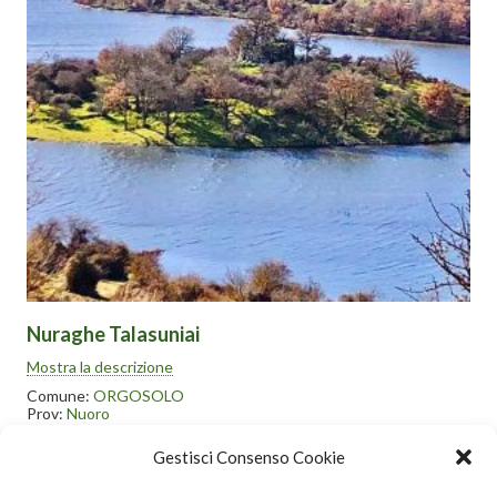
compromesso la struttura.
Nuraghe Talasuniai
Col riempimento del bacino artificiale di Oliai, si ritrova sulla
Mostra la descrizione
sommità di un piccolo isolotto.
Comune:
ORGOSOLO
Prov:
Nuoro
Autore:
Edoardo Ciotta
Codice Geo:
NUR2583
Gestisci Consenso Cookie
> Scheda Geoportale