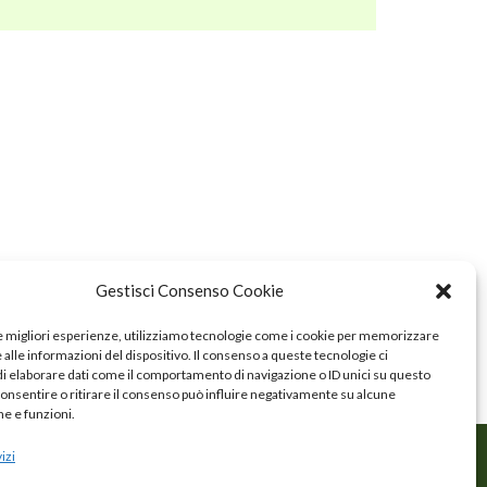
Gestisci Consenso Cookie
le migliori esperienze, utilizziamo tecnologie come i cookie per memorizzare
alle informazioni del dispositivo. Il consenso a queste tecnologie ci
i elaborare dati come il comportamento di navigazione o ID unici su questo
consentire o ritirare il consenso può influire negativamente su alcune
he e funzioni.
izi