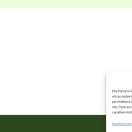
Per fornire 
e/o accedere 
permetterà d
sito. Non ac
caratteristic
Gestisci serv