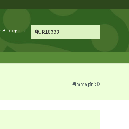
me
Categorie
#immagini: 0