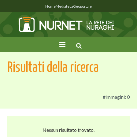
Home
Mediateca
Geoportale
Risultati della ricerca
#immagini: 0
Nessun risultato trovato.