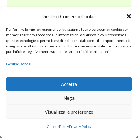
Gestisci Consenso Cookie
© 2020 – 2025 Nurnet – La rete dei Nuraghi – webdesign:
Per fornire le migliori esperienze, utilizziamo tecnologie come i cookie per
antoniopalumbo.it
memorizzare e/o accedere alle informazioni del dispositivo. Il consenso a
queste tecnologie ci permetterà di elaborare dati come il comportamento di
navigazione o ID unici su questo sito. Non acconsentire o ritirare il consenso
Cookie Policy (UE)
può influire negativamente su alcune caratteristiche e funzioni.
Gestisci servizi
Privacy Policy
Note Legali
Accetta
Nega
Visualizza le preferenze
Cookie Policy
Privacy Policy