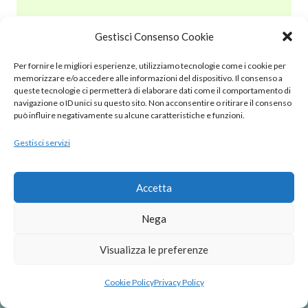
Gestisci Consenso Cookie
© 2020 – 2025 Nurnet – La rete dei Nuraghi – webdesign:
Per fornire le migliori esperienze, utilizziamo tecnologie come i cookie per
antoniopalumbo.it
memorizzare e/o accedere alle informazioni del dispositivo. Il consenso a
queste tecnologie ci permetterà di elaborare dati come il comportamento di
navigazione o ID unici su questo sito. Non acconsentire o ritirare il consenso
Cookie Policy (UE)
può influire negativamente su alcune caratteristiche e funzioni.
Gestisci servizi
Privacy Policy
Note Legali
Accetta
Nega
Visualizza le preferenze
Cookie Policy
Privacy Policy