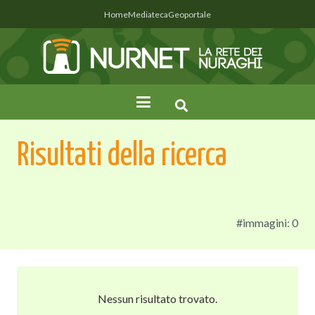
Home
Mediateca
Geoportale
Risultati della ricerca
#immagini: 0
Nessun risultato trovato.