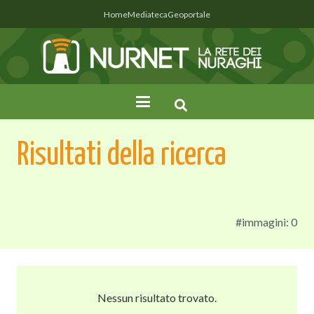
Home
Mediateca
Geoportale
Risultati della ricerca
#immagini: 0
Nessun risultato trovato.