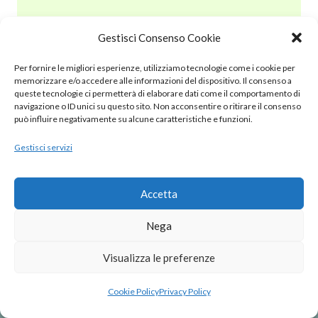
Gestisci Consenso Cookie
© 2020 – 2025 Nurnet – La rete dei Nuraghi – webdesign:
Per fornire le migliori esperienze, utilizziamo tecnologie come i cookie per
antoniopalumbo.it
memorizzare e/o accedere alle informazioni del dispositivo. Il consenso a
queste tecnologie ci permetterà di elaborare dati come il comportamento di
navigazione o ID unici su questo sito. Non acconsentire o ritirare il consenso
Cookie Policy (UE)
può influire negativamente su alcune caratteristiche e funzioni.
Gestisci servizi
Privacy Policy
Note Legali
Accetta
Nega
Visualizza le preferenze
Cookie Policy
Privacy Policy