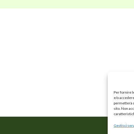
Per fornire 
e/o accedere 
permetterà d
sito. Non ac
caratteristic
Gestisci serv