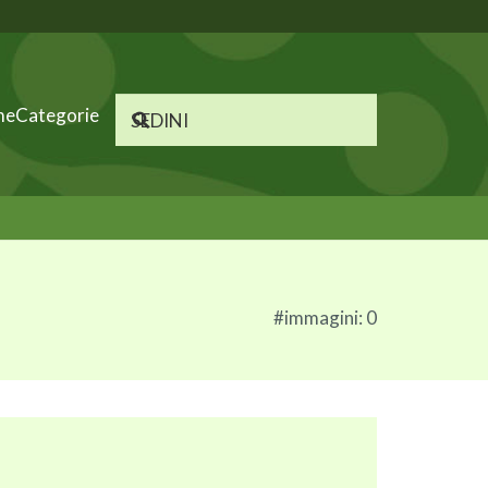
me
Categorie
#immagini: 0