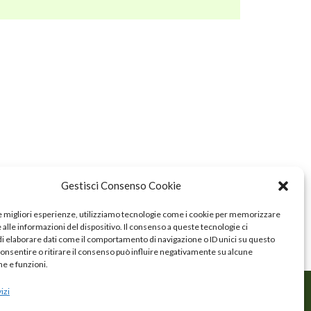
Gestisci Consenso Cookie
le migliori esperienze, utilizziamo tecnologie come i cookie per memorizzare
alle informazioni del dispositivo. Il consenso a queste tecnologie ci
i elaborare dati come il comportamento di navigazione o ID unici su questo
consentire o ritirare il consenso può influire negativamente su alcune
he e funzioni.
izi