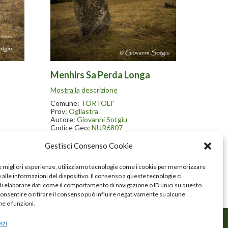
Menhirs Sa Perda Longa
rda
Il complesso archeologico di Perda
Mostra la descrizione
are a
Longa, situato in una zona collinare a
mprende
pochi chilometri da Tortolì, comprende
Comune:
TORTOLI'
e
quindici menhir, la maggior parte
Prov:
Ogliastra
abbattuti, due tombe di giganti
Autore:
Giovanni Sotgiu
(quest’ultime di non facile
Codice Geo:
NUR6807
le
individuazione) e tre nuraghi nelle
> Scheda Geoportale
 fittas
colline circostanti. Tra le perdas fittas
Gestisci Consenso Cookie
(nome in sardo dei menhir), da
e 4
segnalare alcuni blocchi alti oltre 4
al
metri. Il sito archeologico risale al
le migliori esperienze, utilizziamo tecnologie come i cookie per memorizzare
quarto millennio avanti Cristo
alle informazioni del dispositivo. Il consenso a queste tecnologie ci
entato
(prenuragico), ma è stato frequentato
sino all’epoca romana.
i elaborare dati come il comportamento di navigazione o ID unici su questo
consentire o ritirare il consenso può influire negativamente su alcune
he e funzioni.
izi