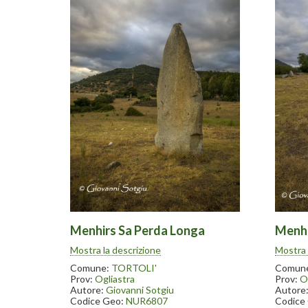
Menhirs Sa Perda Longa
Menhi
Il complesso archeologico di Perda
Il comp
Mostra la descrizione
Mostra 
Longa, situato in una zona collinare a
Longa, s
pochi chilometri da Tortolì, comprende
pochi c
Comune:
TORTOLI'
Comun
quindici menhir, la maggior parte
quindici
Prov:
Ogliastra
Prov:
O
abbattuti, due tombe di giganti
abbattu
Autore:
Giovanni Sotgiu
Autore
(quest’ultime di non facile
(quest’u
Codice Geo:
NUR6807
Codice
individuazione) e tre nuraghi nelle
individu