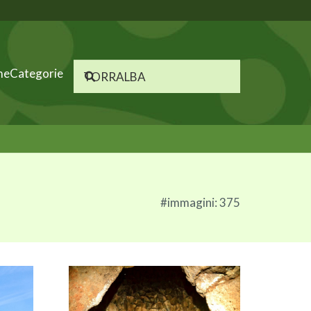
me
Categorie
#immagini: 375