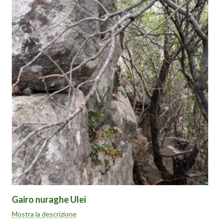
non è in buone condizioni.
Intatte sono le mura esterne (7-8 mt) sul lato ovest che,
unitamente all’elevato numero di torri ed all’enorme volume delle
rovine, lasciano intuire una struttura che originariamente
doveva essere mastodontica.
Oggi rimane parzialmente intatta solo una delle torri, immersa
comunque nella fitta vegetazione e quindi difficilmente
raggiungibile e fotografabile.
Come arrivarci: arrivando dalla nuova SS125, uscire per Cardedu
e seguire, lungo la vecchia SS125, le indicazioni per Gairo. Dopo
l’incrocio, e prima di cominciare l’irta salita, proseguire per 2 km
circa: il complesso è situato in una piccola altura sulla destra. La
necessità di attraversare terreni privati e la fitta vegetazione
(non c’è sentiero) nella parte alta del piccolo rilievo, lo rendono
comunque difficilmente raggiungibile.
Dall’Ogliastra,
Mauro
Gairo nuraghe Ulei
Il complesso archeologico di Ulei si trova nel territorio comunale
Mostra la descrizione
di Gairo (NU), al confine con quello di Lanusei.