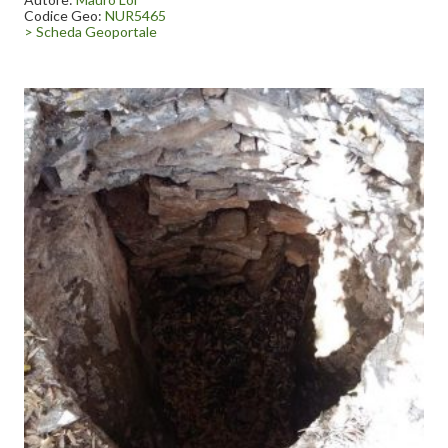
Taquisara.
Codice Geo:
NUR5465
Il villaggio si trova sulla cresta di uno dei tacchi, in contatto
> Scheda Geoportale
visivo con il più noto sito di Serbissi e con la valle dove sorge il
complesso de “Is Tostoinus”. Le condizioni del nuraghe non
sono ottimali, ma intatto è il fascino della zona, caratterizzata dai
numerosi siti ravvicinati, da panorami naturali mozzafiato e da
numerose grotte naturali.
Come arrivare: arrivando da Gairo, si raggiunge la frazione di
Taquisara. Appena entrati nell’abitato si gira a destra e si
seguono i cartelli per Perdaliana. Dopo due km circa si
parcheggia l’auto e si prende il sentiero che si inerpica verso i
tacchi (ben segnalato e molto panoramico).
Lungo il sentiero si incontrano anche dei tassi secolari e la zona
denominata “Sa Tumba”, dove in passato furono ritrovate ossa
umane risalenti ad epoche passate. secondo alcuni resti
derivanti dall’antico rito della morte sacrificale degli anziani e de
“Sa Babaieca” (la roccia omonima è situata pochi km più a valle). Il
sentiero non è semplice, visto il dislivello, ma ben tenuto.
Quando andarci: meglio in primavera o d’estate, ma buona
occasione per visitare questi luoghi (e per calarsi nella cucina,
l’artigianato e le tradizioni gairesi, nonché per visitare Gairo
Vecchio) può essere l’evento “Primavera in Ogliastra” del 10 e
11 giugno.