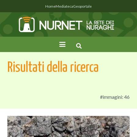
Home
Mediateca
Geoportale
Risultati della ricerca
#immagini: 46