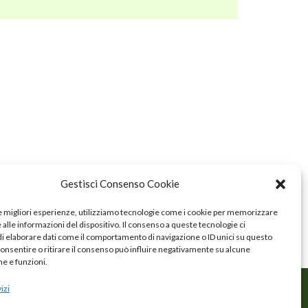
Gestisci Consenso Cookie
le migliori esperienze, utilizziamo tecnologie come i cookie per memorizzare
alle informazioni del dispositivo. Il consenso a queste tecnologie ci
i elaborare dati come il comportamento di navigazione o ID unici su questo
consentire o ritirare il consenso può influire negativamente su alcune
he e funzioni.
izi