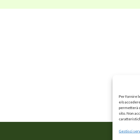
Per fornire 
e/o accedere 
permetterà d
sito. Non ac
caratteristic
Gestisci serv