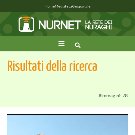
Home
Mediateca
Geoportale
Risultati della ricerca
#immagini: 78