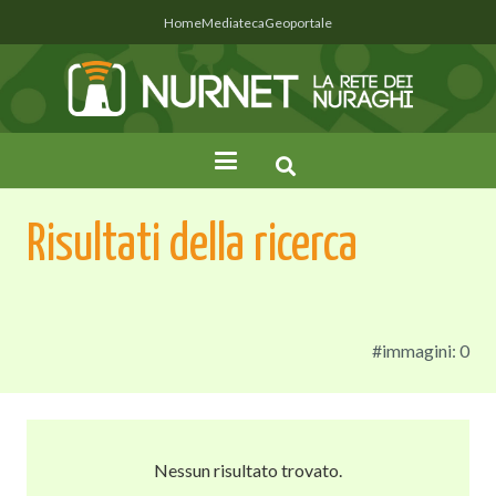
Home
Mediateca
Geoportale
Risultati della ricerca
#immagini: 0
Nessun risultato trovato.