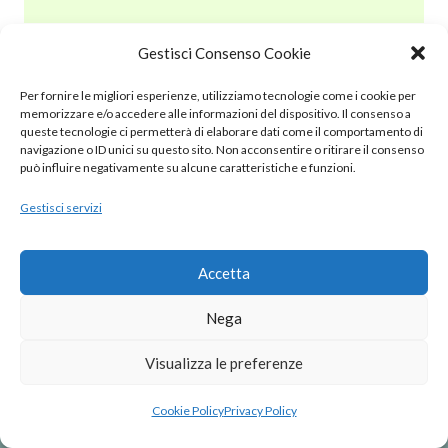
Gestisci Consenso Cookie
© 2020 – 2025 Nurnet – La rete dei Nuraghi – webdesign:
Per fornire le migliori esperienze, utilizziamo tecnologie come i cookie per
antoniopalumbo.it
memorizzare e/o accedere alle informazioni del dispositivo. Il consenso a
queste tecnologie ci permetterà di elaborare dati come il comportamento di
navigazione o ID unici su questo sito. Non acconsentire o ritirare il consenso
Cookie Policy (UE)
può influire negativamente su alcune caratteristiche e funzioni.
Gestisci servizi
Privacy Policy
Note Legali
Accetta
Nega
Visualizza le preferenze
Cookie Policy
Privacy Policy