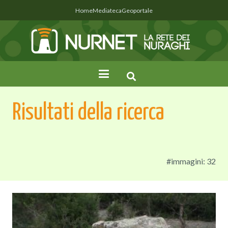
Home
Mediateca
Geoportale
Risultati della ricerca
#immagini: 32