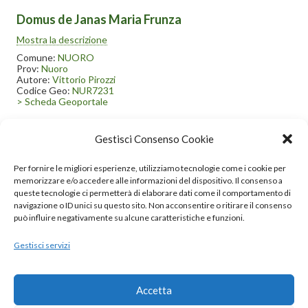
Domus de Janas Maria Frunza
Il sito archeologico, risalente al neolitico finale, è composto da 5
Mostra la descrizione
domus de janas posizionate ad altezze differenti lungo il pendio
montano ed è agilmente raggiungibile percorrendo un sentiero
Comune:
NUORO
poco distante dalla strada provinciale Nuoro-Siniscola; la prima
Prov:
Nuoro
domus si apre direttamente sul sentiero mentre le altre si
Autore:
Vittorio Pirozzi
trovano tra la vegetazione al di sopra di questa.
Codice Geo:
NUR7231
> Scheda Geoportale
Gestisci Consenso Cookie
1
2
3
4
5
Per fornire le migliori esperienze, utilizziamo tecnologie come i cookie per
memorizzare e/o accedere alle informazioni del dispositivo. Il consenso a
…
40
queste tecnologie ci permetterà di elaborare dati come il comportamento di
navigazione o ID unici su questo sito. Non acconsentire o ritirare il consenso
può influire negativamente su alcune caratteristiche e funzioni.
Gestisci servizi
© 2020 – 2025 Nurnet – La rete dei Nuraghi – webdesign:
antoniopalumbo.it
Accetta