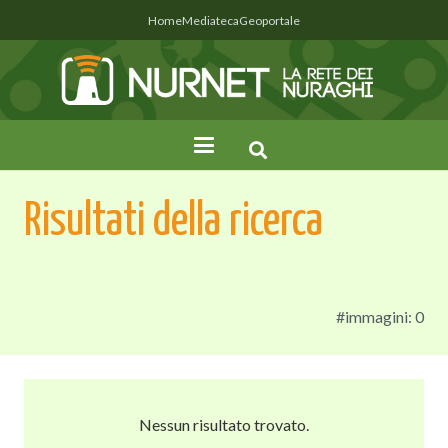
Home
Mediateca
Geoportale
Risultati della ricerca
#immagini: 0
Nessun risultato trovato.