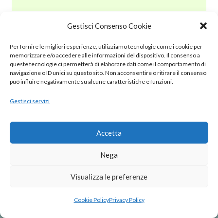
Gestisci Consenso Cookie
© 2020 – 2025 Nurnet – La rete dei Nuraghi – webdesign:
Per fornire le migliori esperienze, utilizziamo tecnologie come i cookie per
antoniopalumbo.it
memorizzare e/o accedere alle informazioni del dispositivo. Il consenso a
queste tecnologie ci permetterà di elaborare dati come il comportamento di
navigazione o ID unici su questo sito. Non acconsentire o ritirare il consenso
Cookie Policy (UE)
può influire negativamente su alcune caratteristiche e funzioni.
Gestisci servizi
Privacy Policy
Note Legali
Accetta
Nega
Visualizza le preferenze
Cookie Policy
Privacy Policy