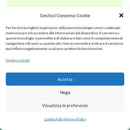
Gestisci Consenso Cookie
© 2020 – 2025 Nurnet – La rete dei Nuraghi – webdesign:
Per fornire le migliori esperienze, utilizziamo tecnologie come i cookie per
antoniopalumbo.it
memorizzare e/o accedere alle informazioni del dispositivo. Il consenso a
queste tecnologie ci permetterà di elaborare dati come il comportamento di
navigazione o ID unici su questo sito. Non acconsentire o ritirare il consenso
Cookie Policy (UE)
può influire negativamente su alcune caratteristiche e funzioni.
Gestisci servizi
Privacy Policy
Note Legali
Accetta
Nega
Visualizza le preferenze
Cookie Policy
Privacy Policy