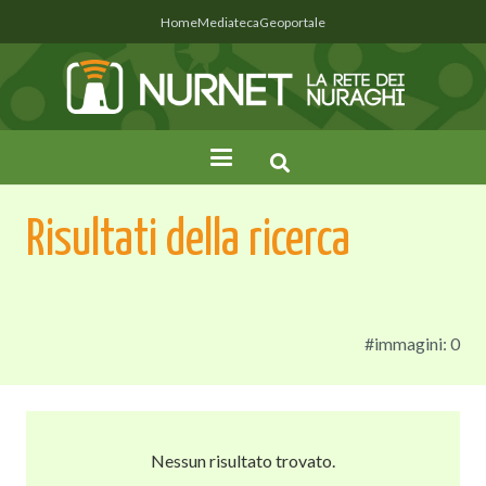
Home
Mediateca
Geoportale
Risultati della ricerca
#immagini: 0
Nessun risultato trovato.