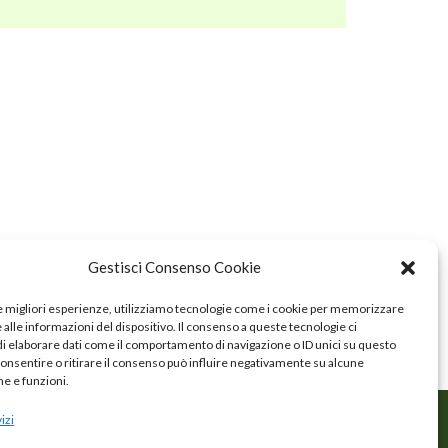
Gestisci Consenso Cookie
le migliori esperienze, utilizziamo tecnologie come i cookie per memorizzare
alle informazioni del dispositivo. Il consenso a queste tecnologie ci
i elaborare dati come il comportamento di navigazione o ID unici su questo
consentire o ritirare il consenso può influire negativamente su alcune
he e funzioni.
izi