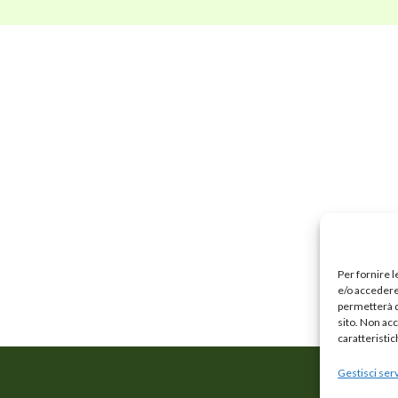
Per fornire 
e/o accedere 
permetterà d
sito. Non ac
caratteristic
Gestisci serv