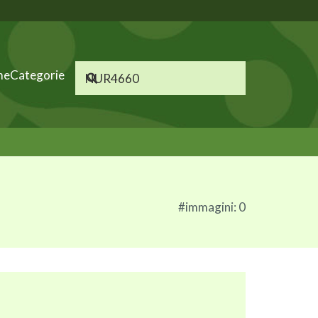
me
Categorie
#immagini: 0