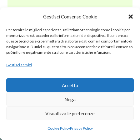
Gestisci Consenso Cookie
© 2020 – 2025 Nurnet – La rete dei Nuraghi – webdesign:
Per fornire le migliori esperienze, utilizziamo tecnologie come i cookie per
antoniopalumbo.it
memorizzare e/o accedere alle informazioni del dispositivo. Il consenso a
queste tecnologie ci permetterà di elaborare dati come il comportamento di
navigazione o ID unici su questo sito. Non acconsentire o ritirare il consenso
Cookie Policy (UE)
può influire negativamente su alcune caratteristiche e funzioni.
Gestisci servizi
Privacy Policy
Note Legali
Accetta
Nega
Visualizza le preferenze
Cookie Policy
Privacy Policy