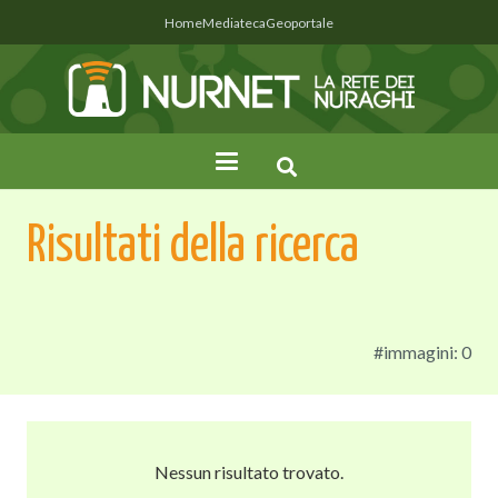
Home
Mediateca
Geoportale
Risultati della ricerca
#immagini: 0
Nessun risultato trovato.