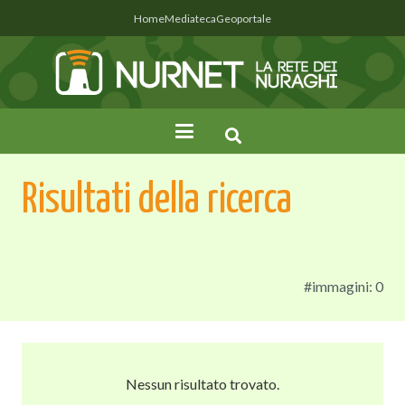
Home
Mediateca
Geoportale
Risultati della ricerca
#immagini: 0
Nessun risultato trovato.