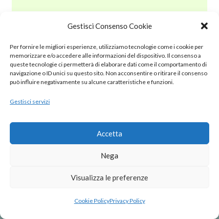
Gestisci Consenso Cookie
© 2020 – 2025 Nurnet – La rete dei Nuraghi – webdesign:
Per fornire le migliori esperienze, utilizziamo tecnologie come i cookie per
antoniopalumbo.it
memorizzare e/o accedere alle informazioni del dispositivo. Il consenso a
queste tecnologie ci permetterà di elaborare dati come il comportamento di
navigazione o ID unici su questo sito. Non acconsentire o ritirare il consenso
Cookie Policy (UE)
può influire negativamente su alcune caratteristiche e funzioni.
Gestisci servizi
Privacy Policy
Note Legali
Accetta
Nega
Visualizza le preferenze
Cookie Policy
Privacy Policy