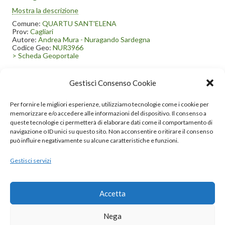
Nel 1940 «i resti nuragici (Nuraghe Is Meris a Quartu S.Elena)
Mostra la descrizione
furono scelti per erigervi le strutture del Caposaldo II “Alcamo”,
composto da sei postazioni ottimamente adattate al terreno e
Comune:
QUARTU SANT'ELENA
camuffate da nuraghe, da casetta campestre, oppure celate alla
Prov:
Cagliari
vista con giochi d’ombra, reti mimetiche, vegetazione e
Autore:
Andrea Mura - Nuragando Sardegna
coloriture appropriate.
Codice Geo:
NUR3966
In queste strutture prendevano posto reparti afferenti alla XIII
> Scheda Geoportale
Brigata Costiera, che divenne 203ª Divisione Costiera nel luglio
1943. Questa difesa era rinforzata anche da reparti tedeschi».
Testo di Andrea Mura-Nuragando Sardegna tratto da
“Preistoria Sarda” .
Gestisci Consenso Cookie
1
2
3
4
…
7
Per fornire le migliori esperienze, utilizziamo tecnologie come i cookie per
memorizzare e/o accedere alle informazioni del dispositivo. Il consenso a
queste tecnologie ci permetterà di elaborare dati come il comportamento di
navigazione o ID unici su questo sito. Non acconsentire o ritirare il consenso
può influire negativamente su alcune caratteristiche e funzioni.
Gestisci servizi
© 2020 – 2025 Nurnet – La rete dei Nuraghi – webdesign:
antoniopalumbo.it
Accetta
Cookie Policy (UE)
Nega