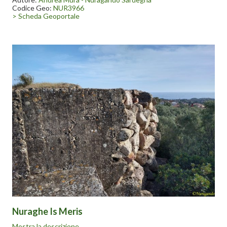
coloriture appropriate.
Codice Geo:
NUR3966
In queste strutture prendevano posto reparti afferenti alla XIII
> Scheda Geoportale
Brigata Costiera, che divenne 203ª Divisione Costiera nel luglio
1943. Questa difesa era rinforzata anche da reparti tedeschi».
Testo di Andrea Mura-Nuragando Sardegna tratto da
“Preistoria Sarda” .
Nuraghe Is Meris
Nel 1940 «i resti nuragici (Nuraghe Is Meris a Quartu S.Elena)
Mostra la descrizione