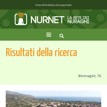
Home
Mediateca
Geoportale
Risultati della ricerca
#immagini: 76