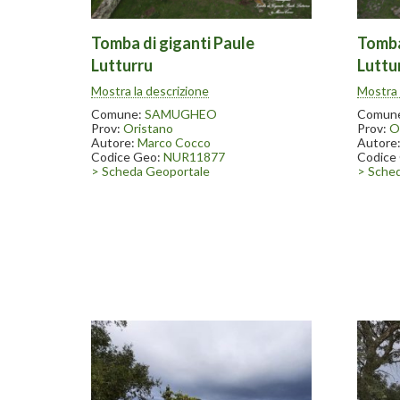
Tomba di giganti Paule
Tomba
Lutturru
Luttu
Scavata nel 1996-97. Nelle vicinanze
Scavata
Mostra la descrizione
Mostra 
sono state ritrovate numerose statue
sono st
menhir conservate in parte presso il
menhir 
Comune:
SAMUGHEO
Comun
museo dell’arte tessile in Samugheo.
museo d
Prov:
Oristano
Prov:
O
Autore:
Marco Cocco
Autore
Codice Geo:
NUR11877
Codice
> Scheda Geoportale
> Sche