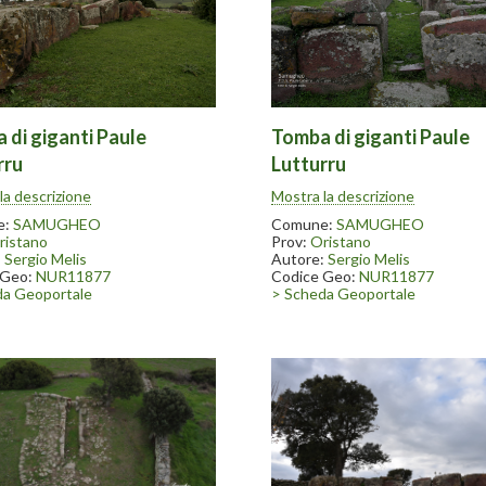
 di giganti Paule
Tomba di giganti Paule
rru
Lutturru
 nel 1996-97. Nelle vicinanze
Scavata nel 1996-97. Nelle vici
la descrizione
Mostra la descrizione
ate ritrovate numerose statue
sono state ritrovate numerose 
conservate in parte presso il
menhir conservate in parte press
e:
SAMUGHEO
Comune:
SAMUGHEO
ell’arte tessile in Samugheo
museo dell’arte tessile in Samu
ristano
Prov:
Oristano
:
Sergio Melis
Autore:
Sergio Melis
 Geo:
NUR11877
Codice Geo:
NUR11877
da Geoportale
> Scheda Geoportale