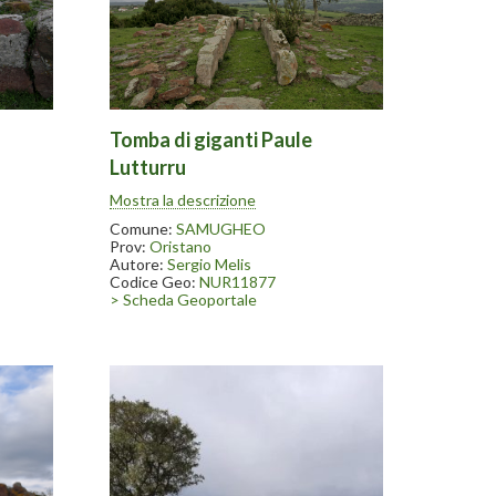
Tomba di giganti Paule
Lutturru
nanze
Scavata nel 1996-97. Nelle vicinanze
Mostra la descrizione
statue
sono state ritrovate numerose statue
o il
menhir conservate in parte presso il
Comune:
SAMUGHEO
gheo
museo dell’arte tessile in Samugheo
Prov:
Oristano
Autore:
Sergio Melis
Codice Geo:
NUR11877
> Scheda Geoportale