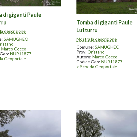
 di giganti Paule
rru
Tomba di giganti Paule
 nel 1996-97. Nelle vicinanze
Lutturru
la descrizione
ate ritrovate numerose statue
Scavata nel 1996-97. Nelle vici
conservate in parte presso il
Mostra la descrizione
e:
SAMUGHEO
sono state ritrovate numerose 
ell’arte tessile in Samugheo.
ristano
menhir conservate in parte press
Comune:
SAMUGHEO
:
Marco Cocco
museo dell’arte tessile in Samu
Prov:
Oristano
 Geo:
NUR11877
Autore:
Marco Cocco
da Geoportale
Codice Geo:
NUR11877
> Scheda Geoportale