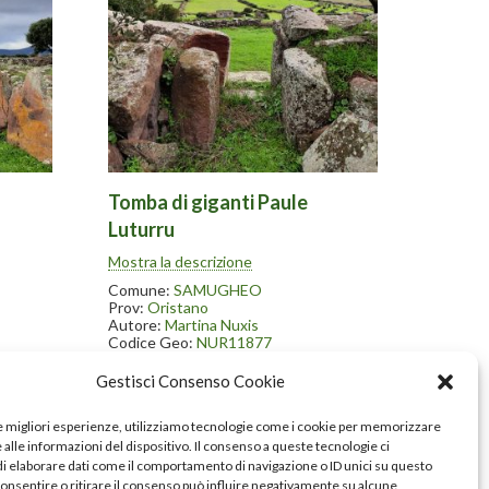
Tomba di giganti Paule
Luturru
nanze
Scavata nel 1996-97. Nelle vicinanze
Mostra la descrizione
statue
sono state ritrovate numerose statue
o il
menhir conservate in parte presso il
Comune:
SAMUGHEO
gheo.
museo dell’arte tessile in Samugheo.
Prov:
Oristano
Autore:
Martina Nuxis
Codice Geo:
NUR11877
> Scheda Geoportale
Gestisci Consenso Cookie
le migliori esperienze, utilizziamo tecnologie come i cookie per memorizzare
alle informazioni del dispositivo. Il consenso a queste tecnologie ci
i elaborare dati come il comportamento di navigazione o ID unici su questo
consentire o ritirare il consenso può influire negativamente su alcune