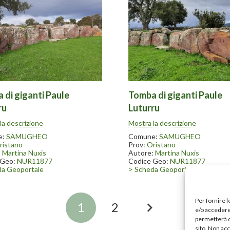
 di giganti Paule
Tomba di giganti Paule
ru
Luturru
 nel 1996-97. Nelle vicinanze
Scavata nel 1996-97. Nelle vici
la descrizione
Mostra la descrizione
ate ritrovate numerose statue
sono state ritrovate numerose 
conservate in parte presso il
menhir conservate in parte press
e:
SAMUGHEO
Comune:
SAMUGHEO
ell’arte tessile in Samugheo.
museo dell’arte tessile in Samu
ristano
Prov:
Oristano
:
Martina Nuxis
Autore:
Martina Nuxis
 Geo:
NUR11877
Codice Geo:
NUR11877
da Geoportale
> Scheda Geoportale
Per fornire 
1
2
e/o accedere 
permetterà d
sito. Non ac