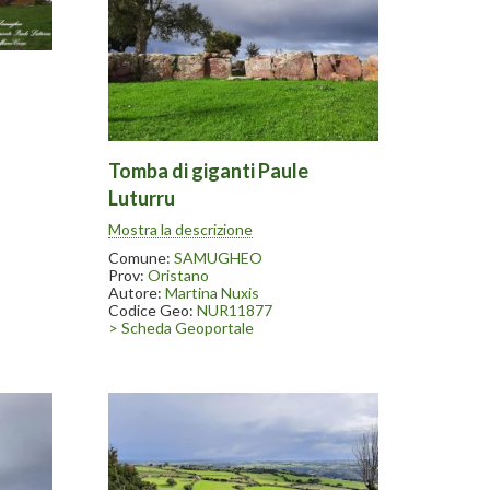
nanze
statue
o il
Tomba di giganti Paule
gheo.
Luturru
Scavata nel 1996-97. Nelle vicinanze
Mostra la descrizione
sono state ritrovate numerose statue
menhir conservate in parte presso il
Comune:
SAMUGHEO
museo dell’arte tessile in Samugheo.
Prov:
Oristano
Autore:
Martina Nuxis
Codice Geo:
NUR11877
> Scheda Geoportale