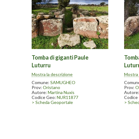
Tomba di giganti Paule
Tomba
Luturru
Lutur
Scavata nel 1996-97. Nelle vicinanze
Scavata
Mostra la descrizione
Mostra 
sono state ritrovate numerose statue
sono st
menhir conservate in parte presso il
menhir 
Comune:
SAMUGHEO
Comun
museo dell’arte tessile in Samugheo.
museo d
Prov:
Oristano
Prov:
O
Autore:
Martina Nuxis
Autore
Codice Geo:
NUR11877
Codice
> Scheda Geoportale
> Sche