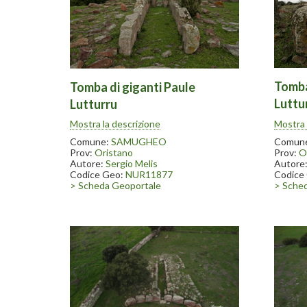
Tomba
Tomba di giganti Paule
Luttu
Lutturru
Scavata
Scavata nel 1996-97. Nelle vicinanze
Mostra 
Mostra la descrizione
sono st
sono state ritrovate numerose statue
menhir 
menhir conservate in parte presso il
Comun
Comune:
SAMUGHEO
museo d
museo dell’arte tessile in Samugheo
Prov:
O
Prov:
Oristano
Autore
Autore:
Sergio Melis
Codice
Codice Geo:
NUR11877
> Sche
> Scheda Geoportale