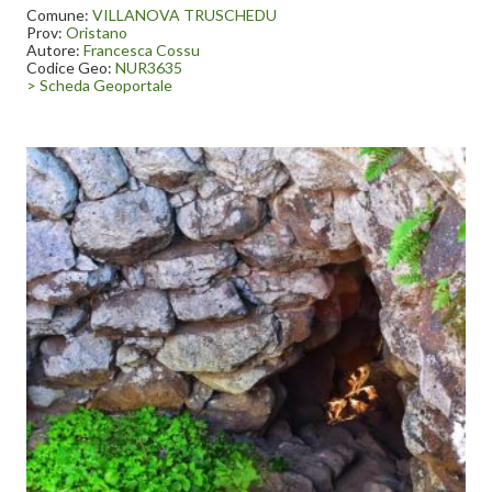
Truschedu. La tholos è crollata verso l’interno e il nuraghe non è
Comune:
VILLANOVA TRUSCHEDU
soggetto a manutenzione e non è mai stato indagato.
Prov:
Oristano
Autore:
Francesca Cossu
Codice Geo:
NUR3635
> Scheda Geoportale