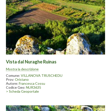
Vista dal Nuraghe Ruinas
Si tratta di un monotorre posto sopra un dirupo da cui si domina
Mostra la descrizione
tutta l’area del fiume Tirso sottostante il paese di Villanova
Truschedu. La tholos è crollata verso l’interno e il nuraghe non è
Comune:
VILLANOVA TRUSCHEDU
soggetto a manutenzione e non è mai stato indagato.
Prov:
Oristano
Autore:
Francesca Cossu
Codice Geo:
NUR3635
> Scheda Geoportale