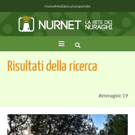
Home
Mediateca
Geoportale
Risultati della ricerca
#immagini: 19