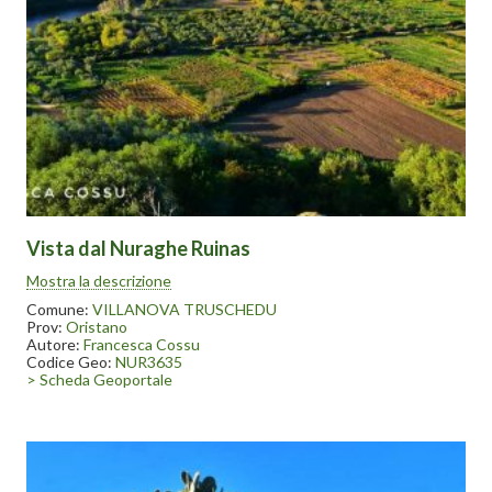
Vista dal Nuraghe Ruinas
Si tratta di un monotorre posto sopra un dirupo da cui si domina
Mostra la descrizione
tutta l’area del fiume Tirso sottostante il paese di Villanova
Truschedu. La tholos è crollata verso l’interno e il nuraghe non è
Comune:
VILLANOVA TRUSCHEDU
soggetto a manutenzione e non è mai stato indagato.
Prov:
Oristano
Autore:
Francesca Cossu
Codice Geo:
NUR3635
> Scheda Geoportale