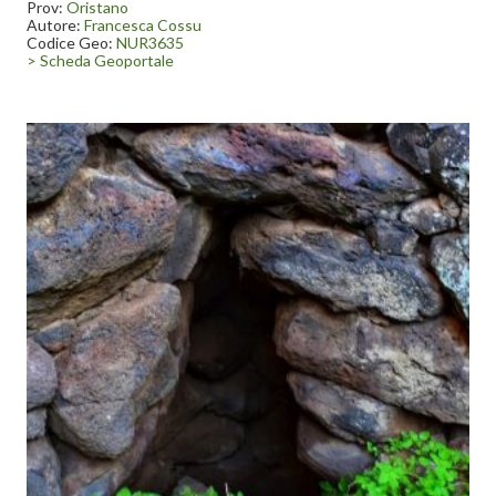
soggetto a manutenzione e non è mai stato indagato.
Prov:
Oristano
Autore:
Francesca Cossu
Codice Geo:
NUR3635
> Scheda Geoportale