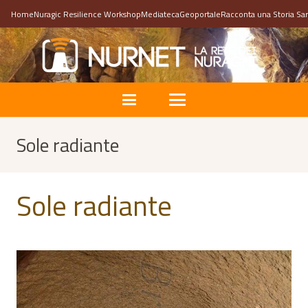
Home
Nuragic Resilience Workshop
Mediateca
Geoportale
Racconta una Storia Sa
Sole radiante
Sole radiante