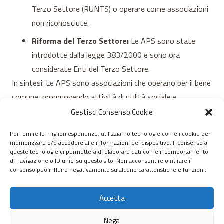
Terzo Settore (RUNTS) o operare come associazioni
non riconosciute.
Riforma del Terzo Settore:
Le APS sono state
introdotte dalla legge 383/2000 e sono ora
considerate Enti del Terzo Settore.
In sintesi: Le APS sono associazioni che operano per il bene
comune, promuovendo attività di utilità sociale e
coinvolgendo i propri membri in attività di volontariato.
Gestisci Consenso Cookie
Per fornire le migliori esperienze, utilizziamo tecnologie come i cookie per
memorizzare e/o accedere alle informazioni del dispositivo. Il consenso a
© 2020 – 2026 Nurnet – La rete dei Nuraghi – webdesign:
queste tecnologie ci permetterà di elaborare dati come il comportamento
di navigazione o ID unici su questo sito. Non acconsentire o ritirare il
antoniopalumbo.it
consenso può influire negativamente su alcune caratteristiche e funzioni.
Home
Accetta
Chi Siamo
Nega