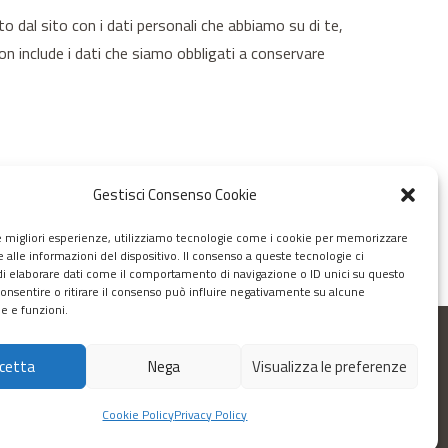
o dal sito con i dati personali che abbiamo su di te,
non include i dati che siamo obbligati a conservare
Gestisci Consenso Cookie
ico dello spam.
le migliori esperienze, utilizziamo tecnologie come i cookie per memorizzare
 alle informazioni del dispositivo. Il consenso a queste tecnologie ci
i elaborare dati come il comportamento di navigazione o ID unici su questo
consentire o ritirare il consenso può influire negativamente su alcune
he e funzioni.
cetta
Nega
Visualizza le preferenze
Scrivici
Cookie Policy
Privacy Policy