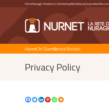
Home
Nuragic Resilience Workshop
Mediateca
Geoportale
Raccont
Home
Chi Siamo
Servizi
Scrivici
Privacy Policy