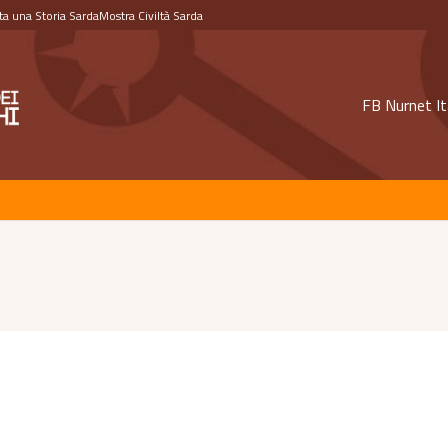
a una Storia Sarda
Mostra Civiltà Sarda
FB Nurnet It