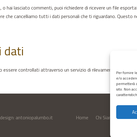
 o hai lasciato commenti, puoi richiedere di ricevere un file esportat
dere che cancelliamo tutti i dati personali che ti riguardano. Questo 
 dati
o essere controllati attraverso un servizio di rilevamento automat
Per fornire 
e/o accedere
permetterà d
sito. Non ac
caratteristic
Ac
bdesign:
antoniopalumbo.it
Home
Chi Siamo
Servizi