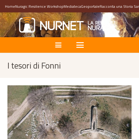
Home
Nuragic Resilience Workshop
Mediateca
Geoportale
Racconta una Storia Sa
I tesori di Fonni