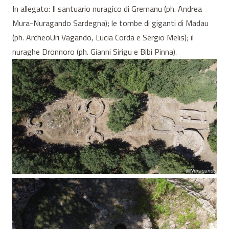
In allegato: Il santuario nuragico di Gremanu (ph. Andrea
Mura-Nuragando Sardegna); le tombe di giganti di Madau
(ph. ArcheoUri Vagando, Lucia Corda e Sergio Melis); il
nuraghe Dronnoro (ph. Gianni Sirigu e Bibi Pinna).