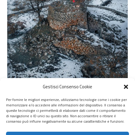
Gestisci Consenso Cookie
Per fornire le migliori esperienze, utilizziamo tecnologie come i cookie per
memorizzare e/o accedere alle informazioni del dispositivo. Il consenso a
© 2020 – 2026 Nurnet – La rete dei Nuraghi – webdesign:
queste tecnologie ci permetterà di elaborare dati come il comportamento
di navigazione o ID unici su questo sito. Non acconsentire o ritirare il
antoniopalumbo.it
consenso può influire negativamente su alcune caratteristiche e funzioni.
Home