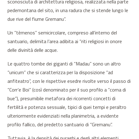
sconosciuta di architettura religiosa, realizzata nella parte
pedemontana del sito, in una radura che si stende lungo le
due rive del fiume Gremanu”.
Un “tèmenos” semicircolare, compreso all’interno del
santuario, delimita l’area adibita ai “riti religiosi in onore
delle divinità delle acque.
Le quattro tombe dei giganti di “Madau” sono un altro
“unicum” che si caratterizza per la disposizione “ad
anfiteatro”, con le rispettive esedre rivolte verso il passo di
“Corr’e Boi” (così denominato per il suo profilo a “corna di
bue”), presumibile metafora dei ricorrenti concetti di
fertilità e potenza sessuale, tipici di quei tempi e peraltro
ulteriormente evidenziati nella planimetria, a evidente
profilo fallico, del predetto santuario di “Gremanu”.
Tuttavia, è la densità dei nuraghi e degli altri elementi