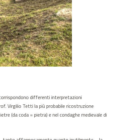
orrispondono differenti interpretazioni
f. Virgilio Tetti la più probabile ricostruzione
Pietre (da coda = pietra) e nel condaghe medievale di
are – tanto affannosamente quanto inutilmente – la