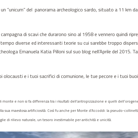
 un “unicum” del panorama archeologico sardo, situato a 11 km da S
 campagna di scavi che durarono sino al 1958 e vennero quindi ripre
tempo diverse ed interessanti teorie su cui sarebbe troppo dispers
cheologa Emanuela Katia Pilloni sul suo blog nell’Aprile del 2015. T
uoi olocausti e i tuoi sacrifici di comunione, le tue pecore e i tuoi bu
 di monte e non si fa differenza tra i risultati dell’antropizzazione e quelli dell’or
 nella sua maestosa artificiosità. Così fu anche per Monte d’Accoddi: la pseudo-collinet
ie di rilievo naturale, un tesoro inestimabile per antichità e unicità.