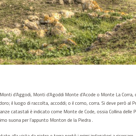
– Monti d’Aggodi, Monti d’Agoddi Monte d’Acode o Monte La Corra, c
o; il luogo di raccolta, accoddi; o il corno, corra. Si deve però al Pro
nianze catastali è indicato come Monte de Code, ossia Collina delle 
nimo suona per l’appunto Monton de la Piedra .
retato alla vista da pietre e terra portò i primi indagatori a ricerc