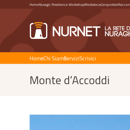
Home
Nuragic Resilience Workshop
Mediateca
Geoportale
Raccont
Home
Chi Siamo
Servizi
Scrivici
Monte d’Accoddi