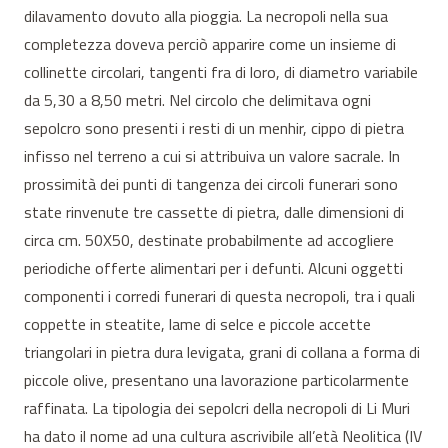
dilavamento dovuto alla pioggia. La necropoli nella sua
completezza doveva perciò apparire come un insieme di
collinette circolari, tangenti fra di loro, di diametro variabile
da 5,30 a 8,50 metri. Nel circolo che delimitava ogni
sepolcro sono presenti i resti di un menhir, cippo di pietra
infisso nel terreno a cui si attribuiva un valore sacrale. In
prossimità dei punti di tangenza dei circoli funerari sono
state rinvenute tre cassette di pietra, dalle dimensioni di
circa cm. 50X50, destinate probabilmente ad accogliere
periodiche offerte alimentari per i defunti. Alcuni oggetti
componenti i corredi funerari di questa necropoli, tra i quali
coppette in steatite, lame di selce e piccole accette
triangolari in pietra dura levigata, grani di collana a forma di
piccole olive, presentano una lavorazione particolarmente
raffinata. La tipologia dei sepolcri della necropoli di Li Muri
ha dato il nome ad una cultura ascrivibile all’età Neolitica (IV