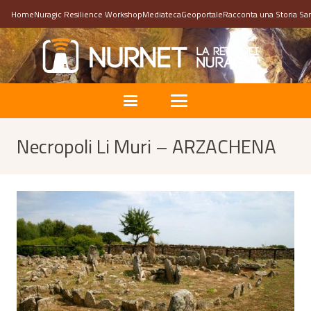
Home
Nuragic Resilience Workshop
Mediateca
Geoportale
Racconta una Storia Sa
Necropoli Li Muri – ARZACHENA