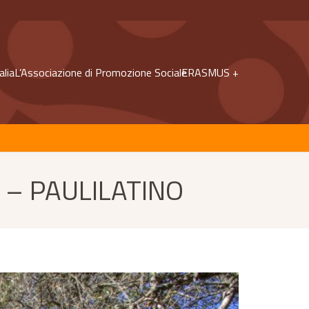
alia
L’Associazione di Promozione Sociale
ERASMUS +
a – PAULILATINO