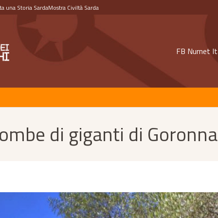
a una Storia Sarda
Mostra Civiltà Sarda
FB Nurnet It
ombe di giganti di Goronn