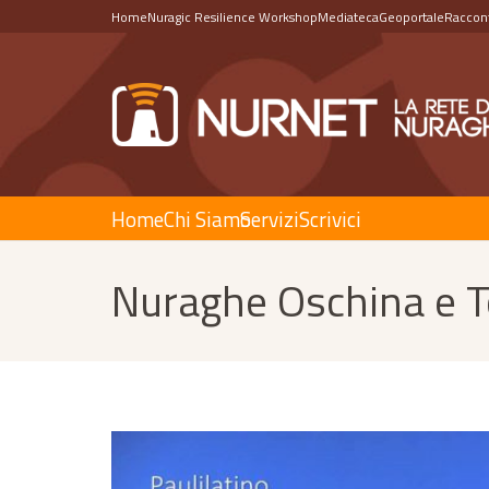
Home
Nuragic Resilience Workshop
Mediateca
Geoportale
Raccont
Home
Chi Siamo
Servizi
Scrivici
Nuraghe Oschina e T