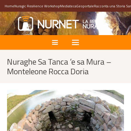
Home
Nuragic Resilience Workshop
Mediateca
Geoportale
Racconta una Storia Sa
Nuraghe Sa Tanca ‘e sa Mura –
Monteleone Rocca Doria