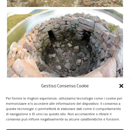
Gestisci Consenso Cookie
Per fornire le migliori esperienze, utilizziamo tecnologie come i cookie per
memorizzare e/o accedere alle informazioni del dispositivo. Il consenso a
© 2020 – 2026 Nurnet – La rete dei Nuraghi – webdesign:
queste tecnologie ci permetterà di elaborare dati come il comportamento
di navigazione o ID unici su questo sito. Non acconsentire o ritirare il
antoniopalumbo.it
consenso può influire negativamente su alcune caratteristiche e funzioni.