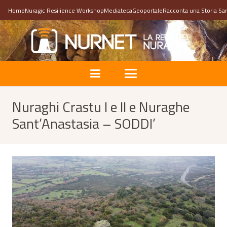
Home
Nuragic Resilience Workshop
Mediateca
Geoportale
Racconta una Storia Sa
Nuraghi Crastu I e II e Nuraghe
Sant’Anastasia – SODDI’