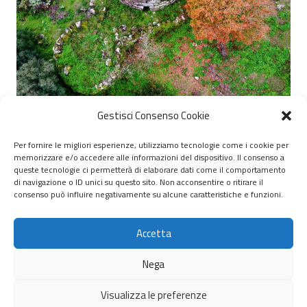
Gestisci Consenso Cookie
Per fornire le migliori esperienze, utilizziamo tecnologie come i cookie per
memorizzare e/o accedere alle informazioni del dispositivo. Il consenso a
© 2020 – 2026 Nurnet – La rete dei Nuraghi – webdesign:
queste tecnologie ci permetterà di elaborare dati come il comportamento
di navigazione o ID unici su questo sito. Non acconsentire o ritirare il
antoniopalumbo.it
consenso può influire negativamente su alcune caratteristiche e funzioni.
Home
Accetta
Chi Siamo
Nega
Servizi
Visualizza le preferenze