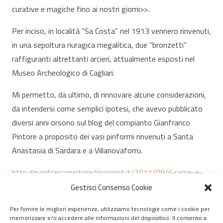
curative e magiche fino ai nostri giorni>>.
Per inciso, in località “Sa Costa” nel 1913 vennero rinvenuti,
in una sepoltura nuragica megalitica, due “bronzetti”
raffiguranti altrettanti arcieri, attualmente esposti nel
Museo Archeologico di Cagliari.
Mi permetto, da ultimo, di rinnovare alcune considerazioni,
da intendersi come semplici ipotesi, che avevo pubblicato
diversi anni orsono sul blog del compianto Gianfranco
Pintore a proposito dei vasi piriformi rinvenuti a Santa
Anastasia di Sardara e a Villanovaforru.
http://gianfrancopintore.blogspot.it/2011/09/il-rame-e-
la-rigenerazione-della-vita.html
Gestisci Consenso Cookie
Per fornire le migliori esperienze, utilizziamo tecnologie come i cookie per
memorizzare e/o accedere alle informazioni del dispositivo. Il consenso a