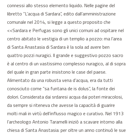
connessi allo stesso elemento liquido. Nelle pagine del
libretto “L’acqua di Sardara”, edito dall’amministrazione
comunale nel 2014, si legge a questo proposito che
<<Sardara e Perfugas sono gli unici comuni ad ospitare nel
centro abitato le vestigia di un templio a pozzo: ma l’area
di Santa Anastasia di Sardara è la sola ad avere ben
quattro pozzi nuragici. Il grande e suggestivo pozzo sacro
è al centro di un vastissimo complesso nuragico, al di sopra
del quale in gran parte insistono le case del paese.
Alimentato da una robusta vena d’acqua, era da tutti
conosciuto come “sa funtana de is dolus”, la fonte dei
dolori. Considerata dai srdaresi acqua dai poteri miracolosi,
da sempre si riteneva che avesse la capacità di guarire
molti mali in virtù dell’influsso magico e curativo. Nel 1913
l’archeologo Antonio Taramelli iniziò a scavare intorno alla
chiesa di Santa Anastasia: per oltre un anno continuò le sue