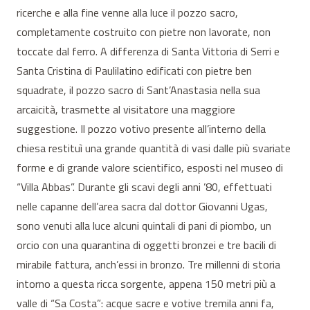
ricerche e alla fine venne alla luce il pozzo sacro,
completamente costruito con pietre non lavorate, non
toccate dal ferro. A differenza di Santa Vittoria di Serri e
Santa Cristina di Paulilatino edificati con pietre ben
squadrate, il pozzo sacro di Sant’Anastasia nella sua
arcaicità, trasmette al visitatore una maggiore
suggestione. Il pozzo votivo presente all’interno della
chiesa restituì una grande quantità di vasi dalle più svariate
forme e di grande valore scientifico, esposti nel museo di
“Villa Abbas”. Durante gli scavi degli anni ’80, effettuati
nelle capanne dell’area sacra dal dottor Giovanni Ugas,
sono venuti alla luce alcuni quintali di pani di piombo, un
orcio con una quarantina di oggetti bronzei e tre bacili di
mirabile fattura, anch’essi in bronzo. Tre millenni di storia
intorno a questa ricca sorgente, appena 150 metri più a
valle di “Sa Costa”: acque sacre e votive tremila anni fa,