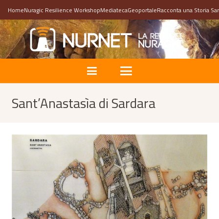
Home
Nuragic Resilience Workshop
Mediateca
Geoportale
Racconta una Storia Sa
Sant’Anastasìa di Sardara