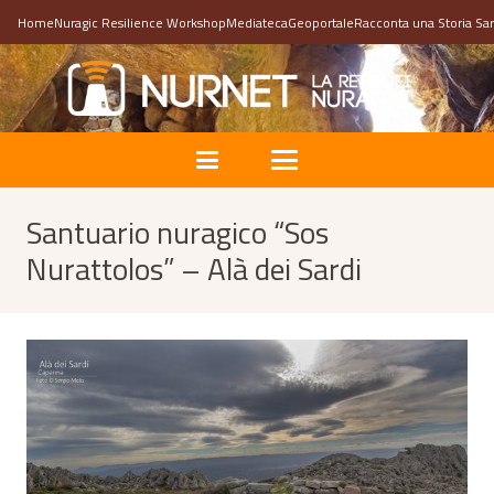
Home
Nuragic Resilience Workshop
Mediateca
Geoportale
Racconta una Storia Sa
Santuario nuragico “Sos
Nurattolos” – Alà dei Sardi