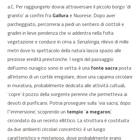
a.C. Per raggiungerlo dovrai attraversare il piccolo borgo ‘di
granito’ ai confini fra
Gallura
e Nuorese. Dopo aver
parcheggiato, percorrerai a piedi un sentiero di ciottoli e
gradini in lieve pendenza che si addentra nella folta
vegetazione e conduce in cima a
Senalonga
, rilievo di mille
metri dove lo spettacolo della natura lascia spazio alle
preziose eredità preistoriche. I segni del passaggio
dell’uomo nuragico sono in vetta: è una
fonte sacra
posta
all’interno di un cortile irregolare, dove una capanna circolare
in muratura, probabilmente dedicata alle attività cultuali,
‘copre’ il pozzo della sorgente perenne che permetteva ai
devoti di purificarsi. Potrai proseguire sulla ‘via sacra’, dopo
l’‘immersione’, scoprendo un
tempio
‘
a megaron
’,
circondato da un recinto ellittico. La struttura è costituita
da due ambienti circolari concentrici: è un luogo
caratteristico e misterioso, dove probabilmente erano