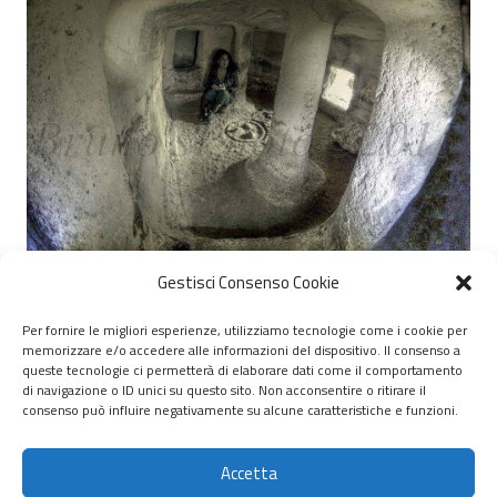
Gestisci Consenso Cookie
OSSI: NECROPOLI DI MESU ‘E MONTES
Per fornire le migliori esperienze, utilizziamo tecnologie come i cookie per
memorizzare e/o accedere alle informazioni del dispositivo. Il consenso a
© 2020 – 2026 Nurnet – La rete dei Nuraghi – webdesign:
queste tecnologie ci permetterà di elaborare dati come il comportamento
di navigazione o ID unici su questo sito. Non acconsentire o ritirare il
antoniopalumbo.it
consenso può influire negativamente su alcune caratteristiche e funzioni.
Home
Accetta