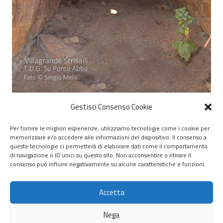
Gestisci Consenso Cookie
Per fornire le migliori esperienze, utilizziamo tecnologie come i cookie per
memorizzare e/o accedere alle informazioni del dispositivo. Il consenso a
© 2020 – 2026 Nurnet – La rete dei Nuraghi – webdesign:
queste tecnologie ci permetterà di elaborare dati come il comportamento
di navigazione o ID unici su questo sito. Non acconsentire o ritirare il
antoniopalumbo.it
consenso può influire negativamente su alcune caratteristiche e funzioni.
Home
Accetta
Chi Siamo
Nega