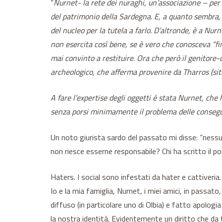
“
Nurnet- la rete dei nuraghi, un’associazione – per c
del patrimonio della Sardegna.
E, a quanto sembra, 
del nucleo per la tutela a farlo. D’altronde, è a Nu
non esercita così bene, se è vero che conosceva “fi
mai convinto a restituire. Ora che però il genitore-c
archeologico, che afferma provenire da Tharros (sit
A fare l’expertise degli oggetti è stata Nurnet, che
senza porsi minimamente il problema delle consegu
Un noto giurista sardo del passato mi disse: “nessun
non riesce esserne responsabile? Chi ha scritto il p
Haters. I social sono infestati da hater e cattiveria.
Io e la mia famiglia, Nurnet, i miei amici, in passa
diffuso (in particolare uno di Olbia) e fatto apolo
la nostra identità. Evidentemente un diritto che da t