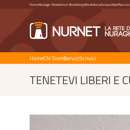
Home
Nuragic Resilience Workshop
Mediateca
Geoportale
Raccont
Home
Chi Siamo
Servizi
Scrivici
TENETEVI LIBERI E C