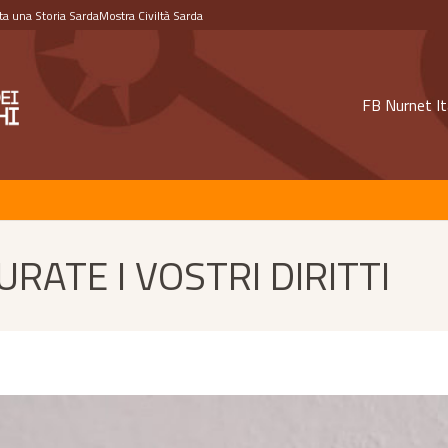
a una Storia Sarda
Mostra Civiltà Sarda
FB Nurnet It
URATE I VOSTRI DIRITTI