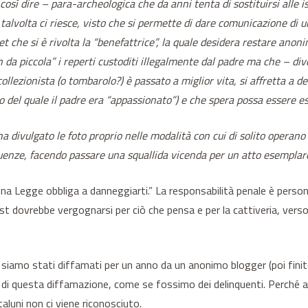
osì dire – para-archeologica che da anni tenta di sostituirsi alle is
talvolta ci riesce, visto che si permette di dare comunicazione di u
rnet che si è rivolta la “benefattrice”, la quale desidera restare an
n da piccola” i reperti custoditi illegalmente dal padre ma che – di
ollezionista (o tombarolo?) è passato a miglior vita, si affretta a d
o del quale il padre era “appassionato”) e che spera possa essere e
 ha divulgato le foto proprio nelle modalità con cui di solito operan
enze, facendo passare una squallida vicenda per un atto esemplare
a Legge obbliga a danneggiarti.” La responsabilità penale è persona
ost dovrebbe vergognarsi per ciò che pensa e per la cattiveria, ver
to, siamo stati diffamati per un anno da un anonimo blogger (poi fini
gia di questa diffamazione, come se fossimo dei delinquenti. Perché
aluni non ci viene riconosciuto.