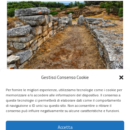
Gestisci Consenso Cookie
Per fornire le migliori esperienze, utilizziamo tecnologie come i cookie per
memorizzare e/o accedere alle informazioni del dispositivo. Il consenso a
© 2020 – 2026 Nurnet – La rete dei Nuraghi – webdesign:
queste tecnologie ci permetterà di elaborare dati come il comportamento
di navigazione o ID unici su questo sito. Non acconsentire o ritirare il
antoniopalumbo.it
consenso può influire negativamente su alcune caratteristiche e funzioni.
Home
Accetta