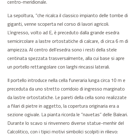
centro-meridionale.
La sepoltura, “che ricalca il classico impianto delle tombe di
giganti, venne scoperta nel corso di lavori agricoli.
L’ingresso, volto ad E, è preceduto dalla grande esedra
semicircolare a lastre ortostatiche di calcare, di circa 6 m di
ampiezza. Al centro dell’esedra sono i resti della stele
centinata spezzata trasversalmente, alla cui base si apre
un portello rettangolare con larghi rincassi laterali.
Il portello introduce nella cella funeraria lunga circa 10 m e
preceduta da uno stretto corridoio di ingresso marginato
da lastre ortostatiche. Le pareti della cella sono realizzate
a filari di pietre in aggetto, la copertura originaria era a
sezione ogivale. La pianta ricorda le “navetas” delle Baleari.
Durante lo scavo si rinvennero diverse statue-menhir del
Calcolitico, con i tipici motivi simbolici scolpiti in rilievo: