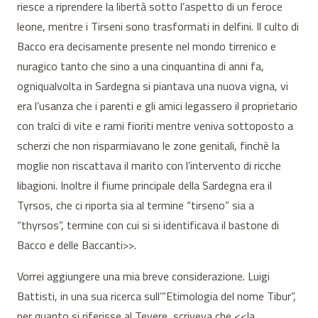
riesce a riprendere la libertà sotto l’aspetto di un feroce
leone, mentre i Tirseni sono trasformati in delfini. Il culto di
Bacco era decisamente presente nel mondo tirrenico e
nuragico tanto che sino a una cinquantina di anni fa,
ogniqualvolta in Sardegna si piantava una nuova vigna, vi
era l’usanza che i parenti e gli amici legassero il proprietario
con tralci di vite e rami fioriti mentre veniva sottoposto a
scherzi che non risparmiavano le zone genitali, finchè la
moglie non riscattava il marito con l’intervento di ricche
libagioni. Inoltre il fiume principale della Sardegna era il
Tyrsos, che ci riporta sia al termine “tirseno” sia a
“thyrsos”, termine con cui si si identificava il bastone di
Bacco e delle Baccanti>>.
Vorrei aggiungere una mia breve considerazione. Luigi
Battisti, in una sua ricerca sull’“Etimologia del nome Tibur”,
per quanto si riferisse al Tevere, scriveva che <<la