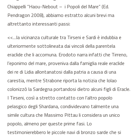
Chiappelli “Haou-Nebout – i Popoli del Mare” (Ed.
Pendragon 2008), abbiamo estratto alcuni brevi ma
altrettanto interessanti passi:
<<…la vicinanza culturale tra Tirseni e Sardi è indubbia e
ulteriormente sottolineata dai vincoli della parentela
eraclide che li accomuna. Erodoto narra infatti che Tirreno,
l’eponimo del mare, proveniva dalla famiglia reale eraclide
dei re di Lidia allontanatosi dalla patria a causa di una
carestia, mentre Strabone riporta la notizia che Iolao
colonizzò la Sardegna portandosi dietro alcuni figli di Eracle.
I Tirseni, così a stretto contatto con l’altro popolo
pelasgico degli Shardana, condividevano talmente una
simile cultura che Massimo Pittau li considera un unico
popolo, almeno per queste prime fasi. Lo
testimonierebbero le piccole navi di bronzo sarde che si