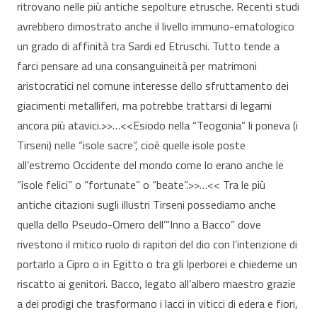
ritrovano nelle più antiche sepolture etrusche. Recenti studi
avrebbero dimostrato anche il livello immuno-ematologico
un grado di affinità tra Sardi ed Etruschi. Tutto tende a
farci pensare ad una consanguineità per matrimoni
aristocratici nel comune interesse dello sfruttamento dei
giacimenti metalliferi, ma potrebbe trattarsi di legami
ancora più atavici.>>…<<Esiodo nella “Teogonia” li poneva (i
Tirseni) nelle “isole sacre”, cioè quelle isole poste
all’estremo Occidente del mondo come lo erano anche le
“isole felici” o “fortunate” o “beate”.>>…<< Tra le più
antiche citazioni sugli illustri Tirseni possediamo anche
quella dello Pseudo-Omero dell’”Inno a Bacco” dove
rivestono il mitico ruolo di rapitori del dio con l’intenzione di
portarlo a Cipro o in Egitto o tra gli Iperborei e chiederne un
riscatto ai genitori. Bacco, legato all’albero maestro grazie
a dei prodigi che trasformano i lacci in viticci di edera e fiori,