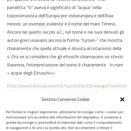
paroletta “ti” aveva il significato di “acqua” nella
toponomastica dell’Europa pre-indoeuropea e dell’Asia
minore, un esempio evidente è il nome del mare Tirreno.
Ancora nel quinto secolo a.C., nel nome e nei suoi derivati gli
autori greci usavano ancora la forma “tyrsen-” che mostra
chiaramente che quella attuale è dovuta al rotacismo della
s. Ora se si considera che gli etruschi chiamavano se stessi
Rasenna, l’interpretazione del nome è chiaramente ti-rsen
= acque degli Etruschi>>.
http://www.tibursuperbum.it/ita/storia/EtimologiaTivoli.htm
In allegato il “Bacco” del Caravaggio.
Gestisci Consenso Cookie
Per fornire le migliori esperienze, utilizziamo tecnologie come i cookie per
memorizzare e/o accedere alle informazioni del dispositivo. Il consenso a
© 2020 – 2026 Nurnet – La rete dei Nuraghi – webdesign:
queste tecnologie ci permetterà di elaborare dati come il comportamento
di navigazione o ID unici su questo sito. Non acconsentire o ritirare il
antoniopalumbo.it