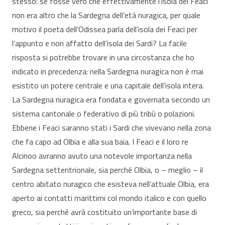
stesso: se fosse vero che effettivamente l’isola dei Feaci
non era altro che la Sardegna dell’età nuragica, per quale
motivo il poeta dell’Odissea parla dell’isola dei Feaci per
l’appunto e non affatto dell’isola dei Sardi? La facile
risposta si potrebbe trovare in una circostanza che ho
indicato in precedenza: nella Sardegna nuragica non è mai
esistito un potere centrale e una capitale dell’isola intera.
La Sardegna nuragica era fondata e governata secondo un
sistema cantonale o federativo di più tribù o polazioni.
Ebbene i Feaci saranno stati i Sardi che vivevano nella zona
che fa capo ad Olbia e alla sua baia. I Feaci e il loro re
Alcinoo avranno avuto una notevole importanza nella
Sardegna settentrionale, sia perché Olbia, o – meglio – il
centro abitato nuragico che esisteva nell’attuale Olbia, era
aperto ai contatti marittimi col mondo italico e con quello
greco, sia perché avrà costituito un’importante base di