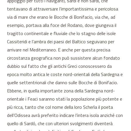
appoggio per tutti i naviganti, sardi e non sardi, che
tentavano di attraversare l’importantissima e pericolosa
via di mare che erano le Bocche di Bonifacio, via che, ad
esempio, portava alla foce del Rodano, dove giungeva il
tragitto continentale e fluviale che lo stagno delle isole
Cassiteridi e l’ambra dei paesi del Baltico seguivano per
arrivare nel Mediterraneo. E anche per questa precisa
circostanza geografica non può sussistere alcun fondato
dubbio sul fatto che gli antichi Greci conoscessero da
epoca molto antica le coste nord-orientali della Sardegna e
quelle settentrionali che danno sulle Bocche di Bonifacio.
Ebbene, in quella importante zona della Sardegna nord-
orientale i Feaci saranno stati la popolazione più potente e
più ricca, tanto che col nome della loro Scherìa il poeta
dell’Odissea avrà preferito indicare l’intera isola anziché con
quello di Sardó, che con ulteriori svolgimenti diventerà