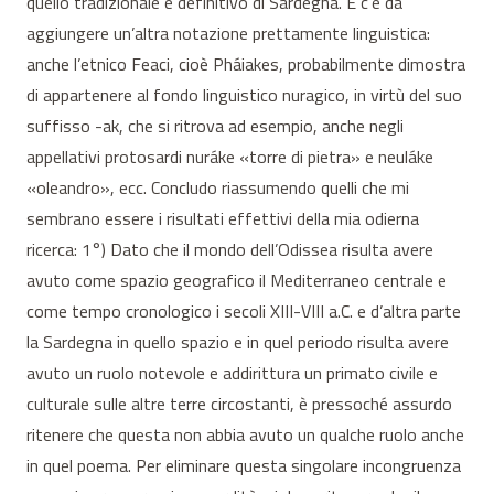
quello tradizionale e definitivo di Sardegna. E c’è da
aggiungere un’altra notazione prettamente linguistica:
anche l’etnico Feaci, cioè Pháiakes, probabilmente dimostra
di appartenere al fondo linguistico nuragico, in virtù del suo
suffisso -ak, che si ritrova ad esempio, anche negli
appellativi protosardi nuráke «torre di pietra» e neuláke
«oleandro», ecc. Concludo riassumendo quelli che mi
sembrano essere i risultati effettivi della mia odierna
ricerca: 1°) Dato che il mondo dell’Odissea risulta avere
avuto come spazio geografico il Mediterraneo centrale e
come tempo cronologico i secoli XIII-VIII a.C. e d’altra parte
la Sardegna in quello spazio e in quel periodo risulta avere
avuto un ruolo notevole e addirittura un primato civile e
culturale sulle altre terre circostanti, è pressoché assurdo
ritenere che questa non abbia avuto un qualche ruolo anche
in quel poema. Per eliminare questa singolare incongruenza