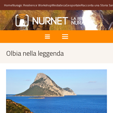
Home
Nuragic Resilience Workshop
Mediateca
Geoportale
Racconta una Storia Sa
Olbia nella leggenda