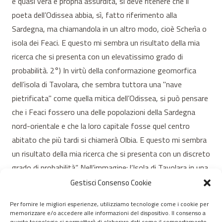
e quasi vera e propria assurdità, si deve ritenere che il
poeta dell’Odissea abbia, sì, fatto riferimento alla
Sardegna, ma chiamandola in un altro modo, cioè Scherìa o
isola dei Feaci. E questo mi sembra un risultato della mia
ricerca che si presenta con un elevatissimo grado di
probabilità. 2°) In virtù della conformazione geomorfica
dell’isola di Tavolara, che sembra tuttora una "nave
pietrificata" come quella mitica dell’Odissea, si può pensare
che i Feaci fossero una delle popolazioni della Sardegna
nord-orientale e che la loro capitale fosse quel centro
abitato che più tardi si chiamerà Olbia. E questo mi sembra
un risultato della mia ricerca che si presenta con un discreto
grado di probabilità”. Nell’immagine: l’Isola di Tavolara in una
foto di Ivo Pira
Gestisci Consenso Cookie
Per fornire le migliori esperienze, utilizziamo tecnologie come i cookie per
memorizzare e/o accedere alle informazioni del dispositivo. Il consenso a
© 2020 – 2026 Nurnet – La rete dei Nuraghi – webdesign:
queste tecnologie ci permetterà di elaborare dati come il comportamento