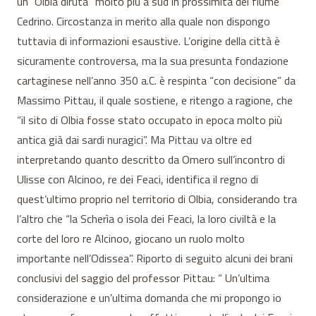
un’”Olbia diruta” molto più a sud in prossimità del fiume
Cedrino. Circostanza in merito alla quale non dispongo
tuttavia di informazioni esaustive. L’origine della città è
sicuramente controversa, ma la sua presunta fondazione
cartaginese nell’anno 350 a.C. è respinta “con decisione” da
Massimo Pittau, il quale sostiene, e ritengo a ragione, che
“il sito di Olbia fosse stato occupato in epoca molto più
antica già dai sardi nuragici”. Ma Pittau va oltre ed
interpretando quanto descritto da Omero sull’incontro di
Ulisse con Alcinoo, re dei Feaci, identifica il regno di
quest’ultimo proprio nel territorio di Olbia, considerando tra
l’altro che “la Scherìa o isola dei Feaci, la loro civiltà e la
corte del loro re Alcinoo, giocano un ruolo molto
importante nell’Odissea”. Riporto di seguito alcuni dei brani
conclusivi del saggio del professor Pittau: “ Un’ultima
considerazione e un’ultima domanda che mi propongo io