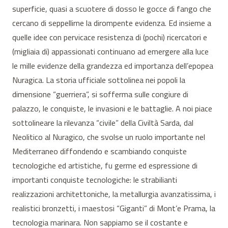
superficie, quasi a scuotere di dosso le gocce di fango che
cercano di seppellirne la dirompente evidenza. Ed insieme a
quelle idee con pervicace resistenza di (pochi) ricercatori e
(migliaia di) appassionati continuano ad emergere alla luce
le mille evidenze della grandezza ed importanza dell’epopea
Nuragica. La storia ufficiale sottolinea nei popoli la
dimensione “guerriera”, si sofferma sulle congiure di
palazzo, le conquiste, le invasioni e le battaglie. A noi piace
sottolineare la rilevanza “civile” della Civiltà Sarda, dal
Neolitico al Nuragico, che svolse un ruolo importante nel
Mediterraneo diffondendo e scambiando conquiste
tecnologiche ed artistiche, fu germe ed espressione di
importanti conquiste tecnologiche: le strabilianti
realizzazioni architettoniche, la metallurgia avanzatissima, i
realistici bronzetti, i maestosi “Giganti” di Mont’e Prama, la
tecnologia marinara. Non sappiamo se il costante e