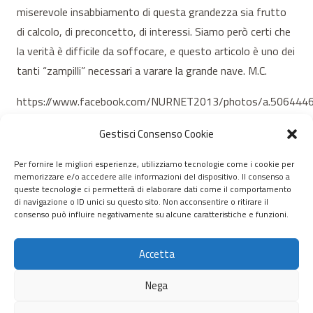
miserevole insabbiamento di questa grandezza sia frutto
di calcolo, di preconcetto, di interessi. Siamo però certi che
la verità è difficile da soffocare, e questo articolo è uno dei
tanti “zampilli” necessari a varare la grande nave. M.C.
https://www.facebook.com/NURNET2013/photos/a.50644
type=3&theater
Gestisci Consenso Cookie
Per fornire le migliori esperienze, utilizziamo tecnologie come i cookie per
memorizzare e/o accedere alle informazioni del dispositivo. Il consenso a
© 2020 – 2026 Nurnet – La rete dei Nuraghi – webdesign:
queste tecnologie ci permetterà di elaborare dati come il comportamento
di navigazione o ID unici su questo sito. Non acconsentire o ritirare il
antoniopalumbo.it
consenso può influire negativamente su alcune caratteristiche e funzioni.
Home
Accetta
Chi Siamo
Nega