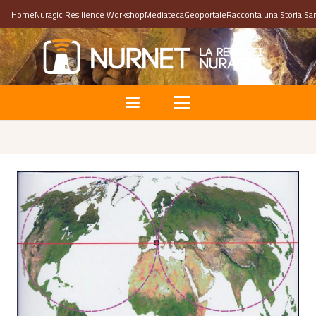
Home
Nuragic Resilience Workshop
Mediateca
Geoportale
Racconta una Storia Sa