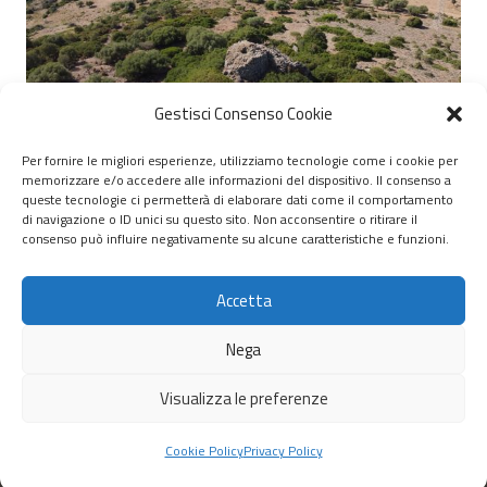
Gestisci Consenso Cookie
Per fornire le migliori esperienze, utilizziamo tecnologie come i cookie per
memorizzare e/o accedere alle informazioni del dispositivo. Il consenso a
© 2020 – 2026 Nurnet – La rete dei Nuraghi – webdesign:
queste tecnologie ci permetterà di elaborare dati come il comportamento
di navigazione o ID unici su questo sito. Non acconsentire o ritirare il
antoniopalumbo.it
consenso può influire negativamente su alcune caratteristiche e funzioni.
Home
Accetta
Chi Siamo
Nega
Servizi
Visualizza le preferenze
Scrivici
Cookie Policy
Privacy Policy