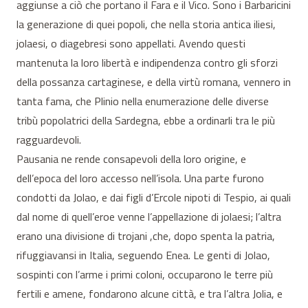
aggiunse a ciò che portano il Fara e il Vico. Sono i Barbaricini
la generazione di quei popoli, che nella storia antica iliesi,
jolaesi, o diagebresi sono appellati. Avendo questi
mantenuta la loro libertà e indipendenza contro gli sforzi
della possanza cartaginese, e della virtù romana, vennero in
tanta fama, che Plinio nella enumerazione delle diverse
tribù popolatrici della Sardegna, ebbe a ordinarli tra le più
ragguardevoli.
Pausania ne rende consapevoli della loro origine, e
dell’epoca del loro accesso nell’isola. Una parte furono
condotti da Jolao, e dai figli d’Ercole nipoti di Tespio, ai quali
dal nome di quell’eroe venne l’appellazione di jolaesi; l’altra
erano una divisione di trojani ,che, dopo spenta la patria,
rifuggiavansi in Italia, seguendo Enea. Le genti di Jolao,
sospinti con l’arme i primi coloni, occuparono le terre più
fertili e amene, fondarono alcune città, e tra l’altra Jolia, e