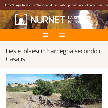
Home
Nuragic Resilience Workshop
Mediateca
Geoportale
Racconta una Storia Sa
Iliesie Iolaesi in Sardegna secondo il
Casalis