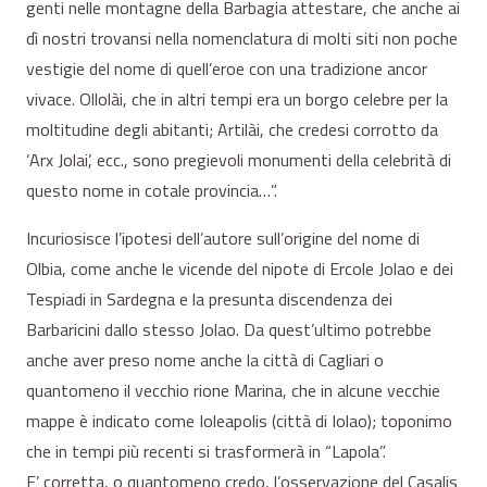
genti nelle montagne della Barbagia attestare, che anche ai
dì nostri trovansi nella nomenclatura di molti siti non poche
vestigie del nome di quell’eroe con una tradizione ancor
vivace. Ollolài, che in altri tempi era un borgo celebre per la
moltitudine degli abitanti; Artilài, che credesi corrotto da
‘Arx Jolai’, ecc., sono pregievoli monumenti della celebrità di
questo nome in cotale provincia…”.
Incuriosisce l’ipotesi dell’autore sull’origine del nome di
Olbia, come anche le vicende del nipote di Ercole Jolao e dei
Tespiadi in Sardegna e la presunta discendenza dei
Barbaricini dallo stesso Jolao. Da quest’ultimo potrebbe
anche aver preso nome anche la città di Cagliari o
quantomeno il vecchio rione Marina, che in alcune vecchie
mappe è indicato come Ioleapolis (città di Iolao); toponimo
che in tempi più recenti si trasformerà in “Lapola”.
E’ corretta, o quantomeno credo, l’osservazione del Casalis