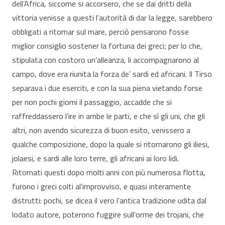
dell’Africa, siccome si accorsero, che se dai dritti della
vittoria venisse a questi l’autorità di dar la legge, sarebbero
obbligati a ritornar sul mare, perciò pensarono fosse
miglior consiglio sostener la fortuna dei greci; per lo che,
stipulata con costoro un’alleanza, li accompagnarono al
campo, dove era riunita la forza de’ sardi ed africani. Il Tirso
separava i due eserciti, e con la sua piena vietando forse
per non pochi giorni il passaggio, accadde che si
raffreddassero l’ire in ambe le parti, e che sì gli uni, che gli
altri, non avendo sicurezza di buon esito, venissero a
qualche composizione, dopo la quale si ritornarono gli iliesi,
jolaesi, e sardi alle loro terre, gli africani ai loro lidi.
Ritornati questi dopo molti anni con più numerosa flotta,
furono i greci colti al’improvviso, e quasi interamente
distrutti: pochi, se dicea il vero l’antica tradizione udita dal
lodato autore, poterono fuggire sull’orme dei trojani, che