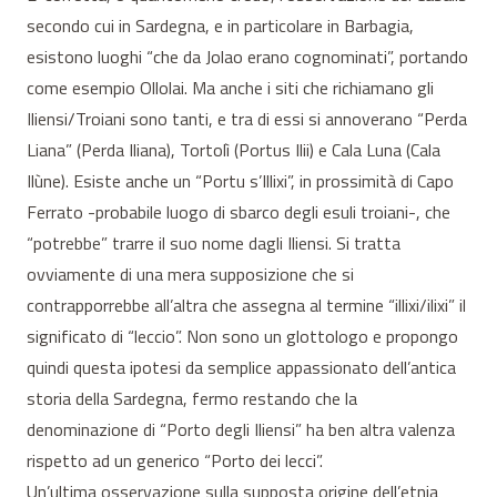
secondo cui in Sardegna, e in particolare in Barbagia,
esistono luoghi “che da Jolao erano cognominati”, portando
come esempio Ollolai. Ma anche i siti che richiamano gli
Iliensi/Troiani sono tanti, e tra di essi si annoverano “Perda
Liana” (Perda Iliana), Tortolì (Portus Ilii) e Cala Luna (Cala
Ilùne). Esiste anche un “Portu s’Illixi”, in prossimità di Capo
Ferrato -probabile luogo di sbarco degli esuli troiani-, che
“potrebbe” trarre il suo nome dagli Iliensi. Si tratta
ovviamente di una mera supposizione che si
contrapporrebbe all’altra che assegna al termine “illixi/ilixi” il
significato di “leccio”. Non sono un glottologo e propongo
quindi questa ipotesi da semplice appassionato dell’antica
storia della Sardegna, fermo restando che la
denominazione di “Porto degli Iliensi” ha ben altra valenza
rispetto ad un generico “Porto dei lecci”.
Un’ultima osservazione sulla supposta origine dell’etnia