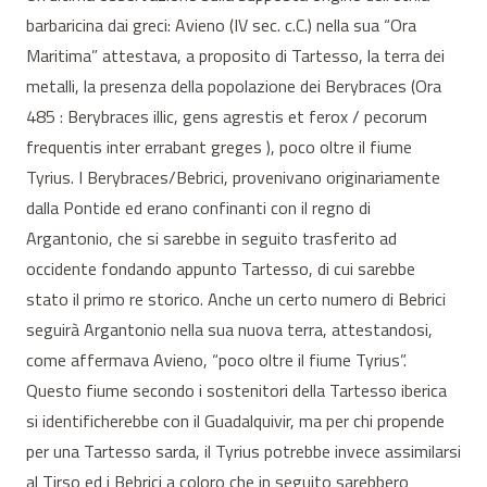
barbaricina dai greci: Avieno (IV sec. c.C.) nella sua “Ora
Maritima” attestava, a proposito di Tartesso, la terra dei
metalli, la presenza della popolazione dei Berybraces (Ora
485 : Berybraces illic, gens agrestis et ferox / pecorum
frequentis inter errabant greges ), poco oltre il fiume
Tyrius. I Berybraces/Bebrici, provenivano originariamente
dalla Pontide ed erano confinanti con il regno di
Argantonio, che si sarebbe in seguito trasferito ad
occidente fondando appunto Tartesso, di cui sarebbe
stato il primo re storico. Anche un certo numero di Bebrici
seguirà Argantonio nella sua nuova terra, attestandosi,
come affermava Avieno, “poco oltre il fiume Tyrius”.
Questo fiume secondo i sostenitori della Tartesso iberica
si identificherebbe con il Guadalquivir, ma per chi propende
per una Tartesso sarda, il Tyrius potrebbe invece assimilarsi
al Tirso ed i Bebrici a coloro che in seguito sarebbero