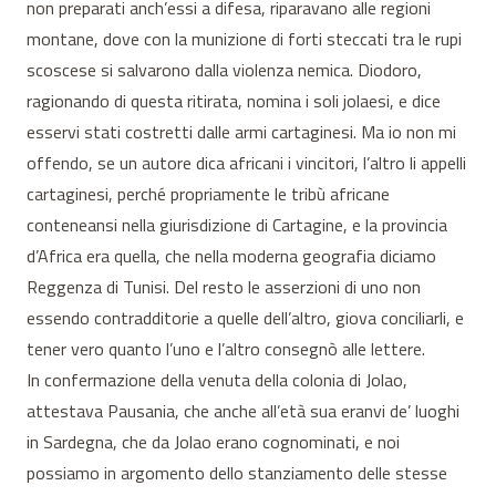
non preparati anch’essi a difesa, riparavano alle regioni
montane, dove con la munizione di forti steccati tra le rupi
scoscese si salvarono dalla violenza nemica. Diodoro,
ragionando di questa ritirata, nomina i soli jolaesi, e dice
esservi stati costretti dalle armi cartaginesi. Ma io non mi
offendo, se un autore dica africani i vincitori, l’altro li appelli
cartaginesi, perché propriamente le tribù africane
conteneansi nella giurisdizione di Cartagine, e la provincia
d’Africa era quella, che nella moderna geografia diciamo
Reggenza di Tunisi. Del resto le asserzioni di uno non
essendo contradditorie a quelle dell’altro, giova conciliarli, e
tener vero quanto l’uno e l’altro consegnò alle lettere.
In confermazione della venuta della colonia di Jolao,
attestava Pausania, che anche all’età sua eranvi de’ luoghi
in Sardegna, che da Jolao erano cognominati, e noi
possiamo in argomento dello stanziamento delle stesse