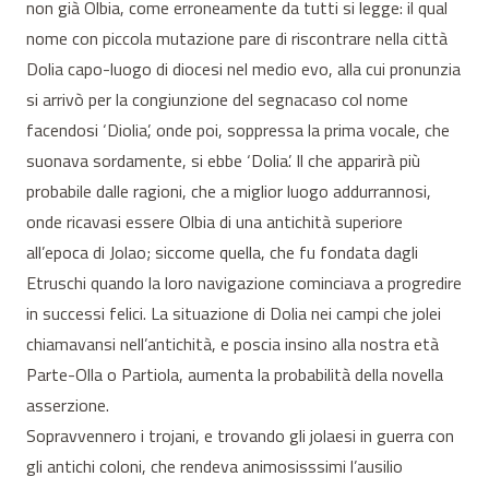
non già Olbia, come erroneamente da tutti si legge: il qual
nome con piccola mutazione pare di riscontrare nella città
Dolia capo-luogo di diocesi nel medio evo, alla cui pronunzia
si arrivò per la congiunzione del segnacaso col nome
facendosi ‘Diolia’, onde poi, soppressa la prima vocale, che
suonava sordamente, si ebbe ‘Dolia’. Il che apparirà più
probabile dalle ragioni, che a miglior luogo addurrannosi,
onde ricavasi essere Olbia di una antichità superiore
all’epoca di Jolao; siccome quella, che fu fondata dagli
Etruschi quando la loro navigazione cominciava a progredire
in successi felici. La situazione di Dolia nei campi che jolei
chiamavansi nell’antichità, e poscia insino alla nostra età
Parte-Olla o Partiola, aumenta la probabilità della novella
asserzione.
Sopravvennero i trojani, e trovando gli jolaesi in guerra con
gli antichi coloni, che rendeva animosisssimi l’ausilio