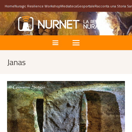
Home
Nuragic Resilience Workshop
Mediateca
Geoportale
Racconta una Storia Sa
Janas