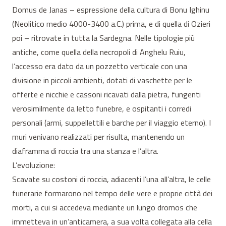
Domus de Janas – espressione della cultura di Bonu Ighinu
(Neolitico medio 4000-3400 a.C.) prima, e di quella di Ozieri
poi – ritrovate in tutta la Sardegna. Nelle tipologie più
antiche, come quella della necropoli di Anghelu Ruiu,
l’accesso era dato da un pozzetto verticale con una
divisione in piccoli ambienti, dotati di vaschette per le
offerte e nicchie e cassoni ricavati dalla pietra, fungenti
verosimilmente da letto funebre, e ospitanti i corredi
personali (armi, suppellettili e barche per il viaggio eterno). I
muri venivano realizzati per risulta, mantenendo un
diaframma di roccia tra una stanza e l’altra.
L’evoluzione:
Scavate su costoni di roccia, adiacenti l’una all’altra, le celle
funerarie formarono nel tempo delle vere e proprie città dei
morti, a cui si accedeva mediante un lungo dromos che
immetteva in un’anticamera, a sua volta collegata alla cella