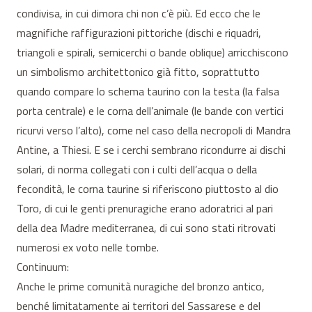
condivisa, in cui dimora chi non c’è più. Ed ecco che le
magnifiche raffigurazioni pittoriche (dischi e riquadri,
triangoli e spirali, semicerchi o bande oblique) arricchiscono
un simbolismo architettonico già fitto, soprattutto
quando compare lo schema taurino con la testa (la falsa
porta centrale) e le corna dell’animale (le bande con vertici
ricurvi verso l’alto), come nel caso della necropoli di Mandra
Antine, a Thiesi. E se i cerchi sembrano ricondurre ai dischi
solari, di norma collegati con i culti dell’acqua o della
fecondità, le corna taurine si riferiscono piuttosto al dio
Toro, di cui le genti prenuragiche erano adoratrici al pari
della dea Madre mediterranea, di cui sono stati ritrovati
numerosi ex voto nelle tombe.
Continuum:
Anche le prime comunità nuragiche del bronzo antico,
benché limitatamente ai territori del Sassarese e del