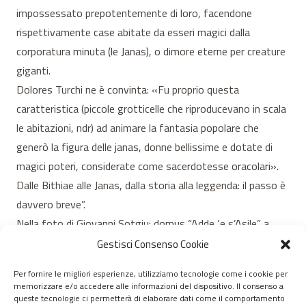
impossessato prepotentemente di loro, facendone
rispettivamente case abitate da esseri magici dalla
corporatura minuta (le Janas), o dimore eterne per creature
giganti.
Dolores Turchi ne è convinta: «Fu proprio questa
caratteristica (piccole grotticelle che riproducevano in scala
le abitazioni, ndr) ad animare la fantasia popolare che
generò la figura delle janas, donne bellissime e dotate di
magici poteri, considerate come sacerdotesse oracolari».
Dalle Bithiae alle Janas, dalla storia alla leggenda: il passo è
davvero breve”.
Nella foto di Giovanni Sotgiu: domus “Adde ‘e s’Asile” a
Ossi.
Gestisci Consenso Cookie
Per fornire le migliori esperienze, utilizziamo tecnologie come i cookie per
memorizzare e/o accedere alle informazioni del dispositivo. Il consenso a
© 2020 – 2026 Nurnet – La rete dei Nuraghi – webdesign:
queste tecnologie ci permetterà di elaborare dati come il comportamento