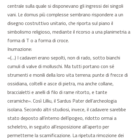
centrale sulla quale si disponevano gli ingressi dei singoli
vani. Le domus più complesse sembrano rispondere a un
disegno costruttivo unitario, che riporta sul piano il
simbolismo religioso, mediante il ricorso a una planimetria a
forma di T o a forma di croce.
Inumazione:
«(…) I cadaveri erano sepolti, non di rado, sotto bianchi
cumuli di valve di molluschi. Ma tutti portano con sé
strumenti e monili della loro vita terrena: punte di frecce di
ossidiana, coltelli e asce di pietra, ma anche collane,
braccialetti e anelli di filo di rame ritorto, e tante
ceramiche». Così Lilliu, il Sardus Pater dell’archeologia
isolana. Secondo altri studiosi, invece, il cadavere sarebbe
stato deposto all’interno dell’ipogeo, ridotto ormai a
scheletro, in seguito all’esposizione all’aperto per
permetterne la scarnificazione. La ripetuta rimozione dei