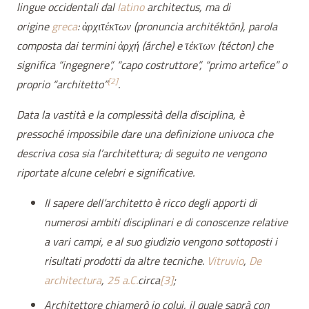
lingue occidentali dal
latino
architectus, ma di
origine
greca
:
ἀρχιτέκτων
(pronuncia architéktōn), parola
composta dai termini ἀρχή (árche) e τέκτων (técton) che
significa “ingegnere”, “capo costruttore”, “primo artefice” o
[2]
proprio “architetto”
.
Data la vastità e la complessità della disciplina, è
pressoché impossibile dare una definizione univoca che
descriva cosa sia l’architettura; di seguito ne vengono
riportate alcune celebri e significative.
Il sapere dell’architetto è ricco degli apporti di
numerosi ambiti disciplinari e di conoscenze relative
a vari campi, e al suo giudizio vengono sottoposti i
risultati prodotti da altre tecniche.
Vitruvio
,
De
architectura
,
25 a.C.
circa
[3]
;
Architettore chiamerò io colui, il quale saprà con