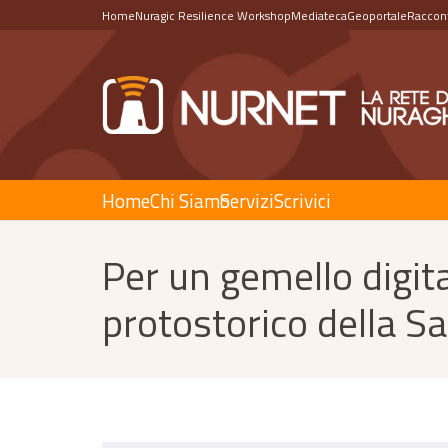
Home
Nuragic Resilience Workshop
Mediateca
Geoportale
Raccont
Home
Chi Siamo
Servizi
Scrivici
Per un gemello digit
protostorico della S