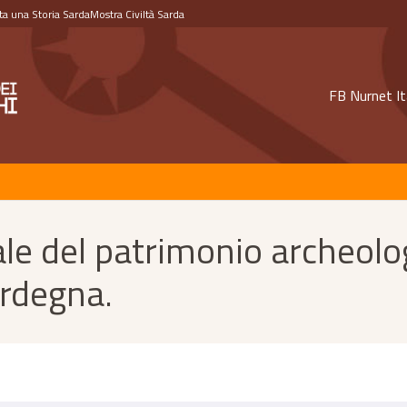
a una Storia Sarda
Mostra Civiltà Sarda
FB Nurnet It
ale del patrimonio archeolog
ardegna.