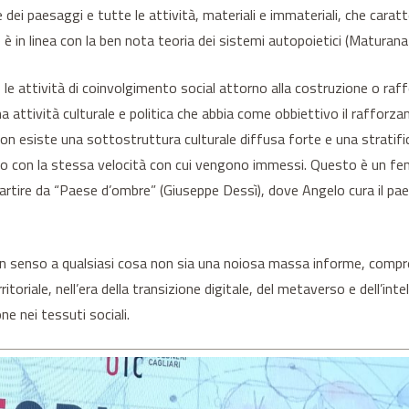
 e dei paesaggi e tutte le attività, materiali e immateriali, che carat
 è in linea con la ben nota teoria dei sistemi autopoietici (Maturana 
e), le attività di coinvolgimento social attorno alla costruzione o ra
na attività culturale e politica che abbia come obbiettivo il rafforz
 non esiste una sottostruttura culturale diffusa forte e una stratifi
ipano con la stessa velocità con cui vengono immessi. Questo è un 
 partire da “Paese d’ombre” (Giuseppe Dessì), dove Angelo cura il pa
n senso a qualsiasi cosa non sia una noiosa massa informe, compresa 
rritoriale, nell’era della transizione digitale, del metaverso e dell’int
e nei tessuti sociali.