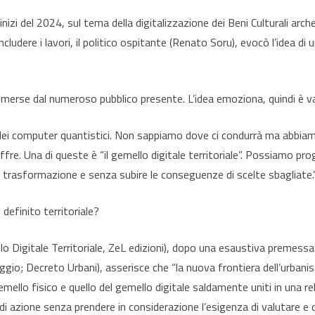
nizi del 2024, sul tema della digitalizzazione dei Beni Culturali archeo
concludere i lavori, il politico ospitante (Renato Soru), evocò l’idea 
merse dal numeroso pubblico presente. L’idea emoziona, quindi è va
iale e dei computer quantistici. Non sappiamo dove ci condurrà ma ab
offre. Una di queste è “il gemello digitale territoriale”. Possiamo p
i trasformazione e senza subire le conseguenze di scelte sbagliate
 definito territoriale?
 Digitale Territoriale, ZeL edizioni), dopo una esaustiva premessa
o; Decreto Urbani), asserisce che “la nuova frontiera dell’urbanis
 gemello fisico e quello del gemello digitale saldamente uniti in una r
 di azione senza prendere in considerazione l’esigenza di valutare e d