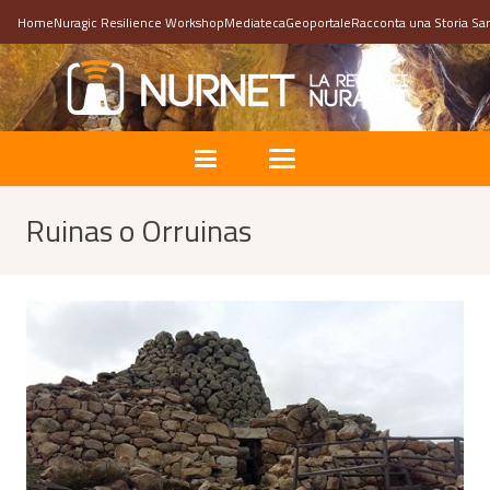
Home
Nuragic Resilience Workshop
Mediateca
Geoportale
Racconta una Storia Sa
Ruinas o Orruinas