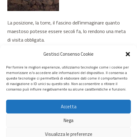
La posizione, la torre, il fascino dell’immaginare quanto
maestoso potesse essere secoli fa, lo rendono una meta
di visita obbligata.
Un saluto, Mauro.
Gestisci Consenso Cookie
Per fornire le migliori esperienze, utilizziamo tecnologie come i cookie per
memorizzare e/o accedere alle informazioni del dispositivo. Il consenso a
© 2020 – 2026 Nurnet – La rete dei Nuraghi – webdesign:
queste tecnologie ci permetterà di elaborare dati come il comportamento
di navigazione o ID unici su questo sito. Non acconsentire o ritirare il
antoniopalumbo.it
consenso può influire negativamente su alcune caratteristiche e funzioni.
Home
Accetta
Chi Siamo
Nega
Servizi
Visualizza le preferenze