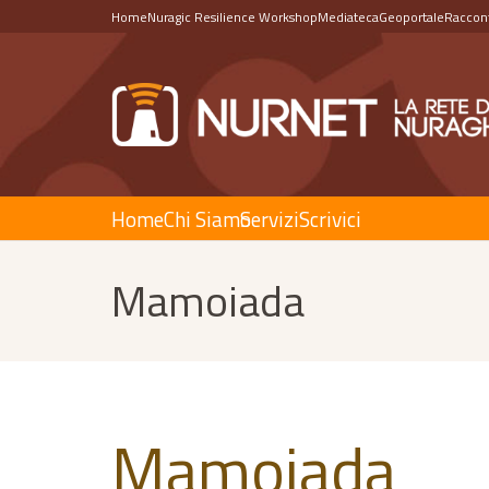
Home
Nuragic Resilience Workshop
Mediateca
Geoportale
Raccont
Home
Chi Siamo
Servizi
Scrivici
Mamoiada
Mamoiada