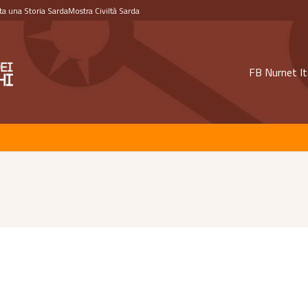
a una Storia Sarda
Mostra Civiltà Sarda
FB Nurnet It