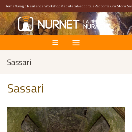
Home
Nuragic Resilience Workshop
Mediateca
Geoportale
Racconta una Storia Sa
Sassari
Sassari