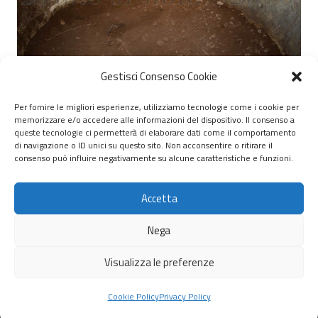
Gestisci Consenso Cookie
Sassari – Ipogeo Ladrofurti – 1
Per fornire le migliori esperienze, utilizziamo tecnologie come i cookie per
memorizzare e/o accedere alle informazioni del dispositivo. Il consenso a
© 2020 – 2026 Nurnet – La rete dei Nuraghi – webdesign:
queste tecnologie ci permetterà di elaborare dati come il comportamento
di navigazione o ID unici su questo sito. Non acconsentire o ritirare il
antoniopalumbo.it
consenso può influire negativamente su alcune caratteristiche e funzioni.
Home
Accetta
Chi Siamo
Nega
Servizi
Visualizza le preferenze
Scrivici
Cookie Policy
Privacy Policy