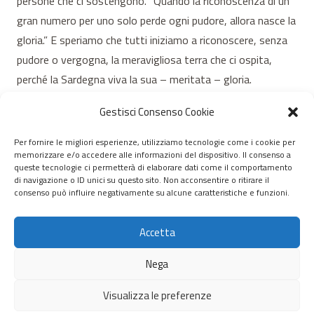
persone che ci sostengono. “Quando la riconoscenza di un
gran numero per uno solo perde ogni pudore, allora nasce la
gloria.” E speriamo che tutti iniziamo a riconoscere, senza
pudore o vergogna, la meravigliosa terra che ci ospita,
perché la Sardegna viva la sua – meritata – gloria.
Gestisci Consenso Cookie
Per fornire le migliori esperienze, utilizziamo tecnologie come i cookie per
memorizzare e/o accedere alle informazioni del dispositivo. Il consenso a
© 2020 – 2026 Nurnet – La rete dei Nuraghi – webdesign:
queste tecnologie ci permetterà di elaborare dati come il comportamento
di navigazione o ID unici su questo sito. Non acconsentire o ritirare il
antoniopalumbo.it
consenso può influire negativamente su alcune caratteristiche e funzioni.
Home
Accetta
Chi Siamo
Nega
Servizi
Visualizza le preferenze