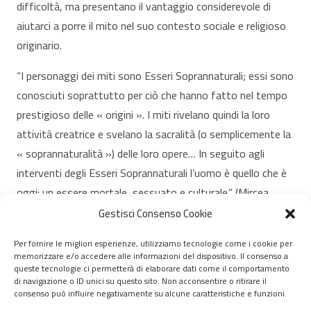
difficoltà, ma presentano il vantaggio considerevole di
aiutarci a porre il mito nel suo contesto sociale e religioso
originario.
“I personaggi dei miti sono Esseri Soprannaturali; essi sono
conosciuti soprattutto per ciò che hanno fatto nel tempo
prestigioso delle « origini ». I miti rivelano quindi la loro
attività creatrice e svelano la sacralità (o semplicemente la
« soprannaturalità ») delle loro opere… In seguito agli
interventi degli Esseri Soprannaturali l’uomo è quello che è
oggi: un essere mortale, sessuato e culturale.” (Mircea
Eliade)
Gestisci Consenso Cookie
Per fornire le migliori esperienze, utilizziamo tecnologie come i cookie per
memorizzare e/o accedere alle informazioni del dispositivo. Il consenso a
© 2020 – 2026 Nurnet – La rete dei Nuraghi – webdesign:
queste tecnologie ci permetterà di elaborare dati come il comportamento
di navigazione o ID unici su questo sito. Non acconsentire o ritirare il
antoniopalumbo.it
consenso può influire negativamente su alcune caratteristiche e funzioni.