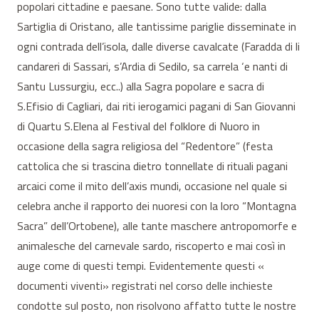
popolari cittadine e paesane. Sono tutte valide: dalla
Sartiglia di Oristano, alle tantissime pariglie disseminate in
ogni contrada dell’isola, dalle diverse cavalcate (Faradda di li
candareri di Sassari, s’Ardia di Sedilo, sa carrela ‘e nanti di
Santu Lussurgiu, ecc..) alla Sagra popolare e sacra di
S.Efisio di Cagliari, dai riti ierogamici pagani di San Giovanni
di Quartu S.Elena al Festival del folklore di Nuoro in
occasione della sagra religiosa del “Redentore” (festa
cattolica che si trascina dietro tonnellate di rituali pagani
arcaici come il mito dell’axis mundi, occasione nel quale si
celebra anche il rapporto dei nuoresi con la loro “Montagna
Sacra” dell’Ortobene), alle tante maschere antropomorfe e
animalesche del carnevale sardo, riscoperto e mai così in
auge come di questi tempi. Evidentemente questi «
documenti viventi» registrati nel corso delle inchieste
condotte sul posto, non risolvono affatto tutte le nostre